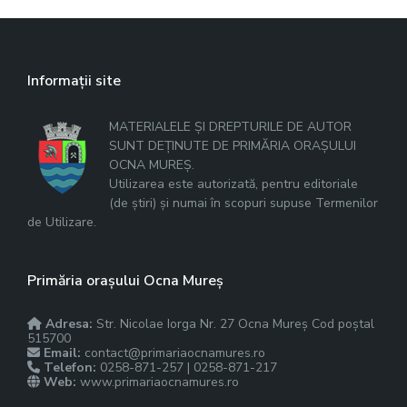
Informații site
MATERIALELE ȘI DREPTURILE DE AUTOR
SUNT DEȚINUTE DE PRIMĂRIA ORAȘULUI
OCNA MUREȘ.
Utilizarea este autorizată, pentru editoriale
(de știri) și numai în scopuri supuse Termenilor
de Utilizare.
Primăria orașului Ocna Mureș
Adresa:
Str. Nicolae Iorga Nr. 27 Ocna Mureș Cod poștal
515700
Email:
contact@primariaocnamures.ro
Telefon:
0258-871-257 | 0258-871-217
Web:
www.primariaocnamures.ro