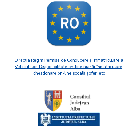
Direcția Regim Permise de Conducere și Înmatriculare a
Vehiculelor. Disponibilitate on-line număr înmatriculare,
chestionare on-line școală șoferi etc