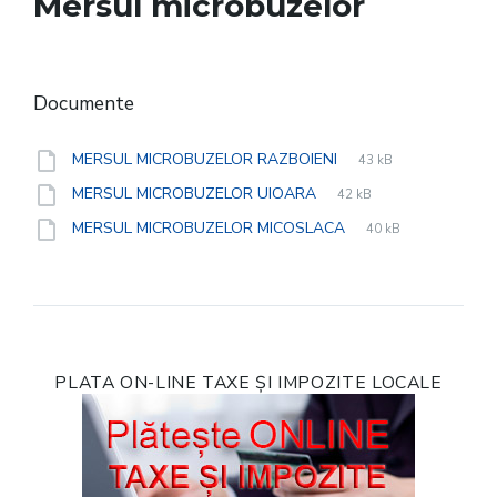
Mersul microbuzelor
Documente
File
xlsx
File
MERSUL MICROBUZELOR RAZBOIENI
43 kB
extension:
size:
File
xlsx
File
MERSUL MICROBUZELOR UIOARA
42 kB
extension:
size:
File
xlsx
File
MERSUL MICROBUZELOR MICOSLACA
40 kB
extension:
size:
PLATA ON-LINE TAXE ȘI IMPOZITE LOCALE