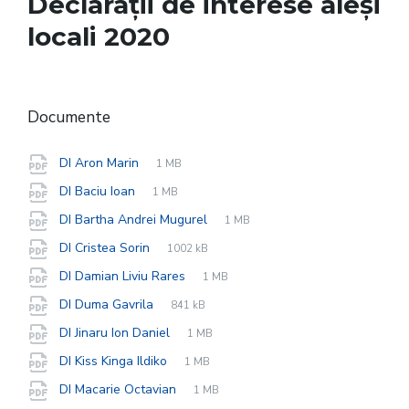
Declarații de interese aleși
locali 2020
Documente
File
pdf
File
DI Aron Marin
1 MB
extension:
size:
File
pdf
File
DI Baciu Ioan
1 MB
extension:
size:
File
pdf
File
DI Bartha Andrei Mugurel
1 MB
extension:
size:
File
pdf
File
DI Cristea Sorin
1002 kB
extension:
size:
File
pdf
File
DI Damian Liviu Rares
1 MB
extension:
size:
File
pdf
File
DI Duma Gavrila
841 kB
extension:
size:
File
pdf
File
DI Jinaru Ion Daniel
1 MB
extension:
size:
File
pdf
File
DI Kiss Kinga Ildiko
1 MB
extension:
size:
File
pdf
File
DI Macarie Octavian
1 MB
extension:
size: