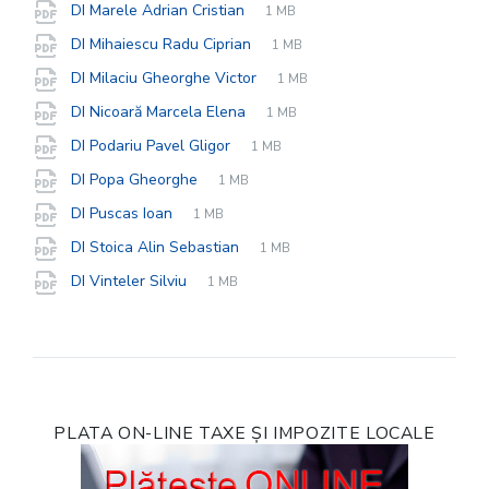
File
pdf
File
DI Marele Adrian Cristian
1 MB
extension:
size:
File
pdf
File
DI Mihaiescu Radu Ciprian
1 MB
extension:
size:
File
pdf
File
DI Milaciu Gheorghe Victor
1 MB
extension:
size:
File
pdf
File
DI Nicoară Marcela Elena
1 MB
extension:
size:
File
pdf
File
DI Podariu Pavel Gligor
1 MB
extension:
size:
File
pdf
File
DI Popa Gheorghe
1 MB
extension:
size:
File
pdf
File
DI Puscas Ioan
1 MB
extension:
size:
File
pdf
File
DI Stoica Alin Sebastian
1 MB
extension:
size:
File
pdf
File
DI Vinteler Silviu
1 MB
extension:
size:
PLATA ON-LINE TAXE ȘI IMPOZITE LOCALE