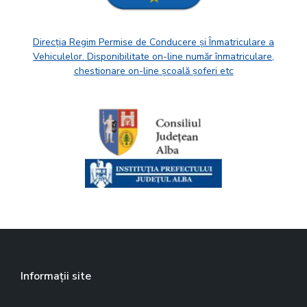
Direcția Regim Permise de Conducere și Înmatriculare a
Vehiculelor. Disponibilitate on-line număr înmatriculare,
chestionare on-line școală șoferi etc
Informații site