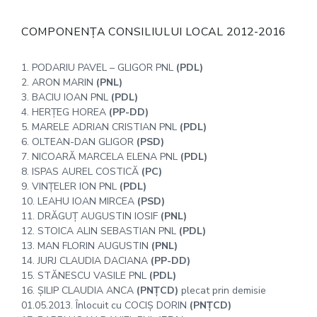
COMPONENȚA CONSILIULUI LOCAL 2012-2016
1. PODARIU PAVEL – GLIGOR PNL
(PDL)
2. ARON MARIN
(PNL)
3. BACIU IOAN PNL
(PDL)
4. HERȚEG HOREA
(PP-DD)
5. MARELE ADRIAN CRISTIAN PNL
(PDL)
6. OLTEAN-DAN GLIGOR
(PSD)
7. NICOARĂ MARCELA ELENA PNL
(PDL)
8. ISPAS AUREL COSTICĂ
(PC)
9. VINȚELER ION PNL
(PDL)
10. LEAHU IOAN MIRCEA
(PSD)
11. DRĂGUȚ AUGUSTIN IOSIF
(PNL)
12. STOICA ALIN SEBASTIAN PNL
(PDL)
13. MAN FLORIN AUGUSTIN
(PNL)
14. JURJ CLAUDIA DACIANA
(PP-DD)
15. STĂNESCU VASILE PNL
(PDL)
16. ȘILIP CLAUDIA ANCA
(PNȚCD)
plecat prin demisie
01.05.2013. Înlocuit cu COCIȘ DORIN
(PNȚCD)