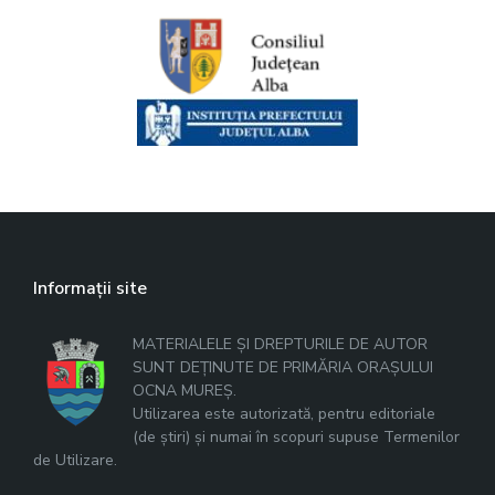
Informații site
MATERIALELE ȘI DREPTURILE DE AUTOR
SUNT DEȚINUTE DE PRIMĂRIA ORAȘULUI
OCNA MUREȘ.
Utilizarea este autorizată, pentru editoriale
(de știri) și numai în scopuri supuse Termenilor
de Utilizare.