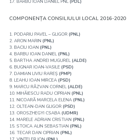
17. BARBU IOAN DANIEL PNL
(PDL)
COMPONENȚA CONSILIULUI LOCAL 2016-2020
1. PODARIU PAVEL – GLIGOR
(PNL)
2. ARON MARIN
(PNL)
3. BACIU IOAN
(PNL)
4. BARBU IOAN DANIEL
(PNL)
5. BARTHA ANDREI MUGUREL
(ALDE)
6. BUGNAR IOAN-VASILE
(PSD)
7. DAMIAN LIVIU RAREȘ
(PMP)
8. LEAHU IOAN MIRCEA
(PSD)
9. MARCU RĂZVAN CORNEL
(ALDE)
10. MIHĂIESCU RADU CIPRIAN
(PNL)
11. NICOARĂ MARCELA ELENA
(PNL)
12. OLTEAN-DAN GLIGOR
(PSD)
13. OROSZHEGYI CSABA
(UDMR)
14. MARELE ADRIAN CRISTIAN
(PNL)
15. STOICA ALIN SEBASTIAN
(PNL)
16. TECAR DAN CIPRIAN
(PNL)
17. VINȚELER ION
(PNL)