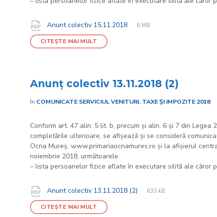
– lista persoanelor fizice aflate în executare silită ale căror 
File
pdf
Documente
File
Anunt colectiv 15.11.2018
6 MB
extension:
size:
CITEȘTE MAI MULT
Anunț colectiv 13.11.2018 (2)
în
COMUNICATE SERVICIUL VENITURI, TAXE ȘI IMPOZITE 2018
Conform art. 47 alin. 5 lit. b, precum și alin. 6 și 7 din Legea
completările ulterioare, se afișează și se consideră comunicate
Ocna Mureș, www.primariaocnamures.ro și la afișierul central 
noiembrie 2018, următoarele:
– lista persoanelor fizice aflate în executare silită ale căror 
File
pdf
Documente
File
Anunt colectiv 13.11.2018 (2)
633 kB
extension:
size:
CITEȘTE MAI MULT