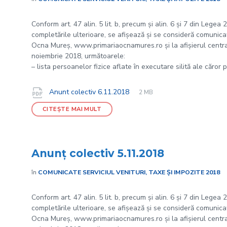
Conform art. 47 alin. 5 lit. b, precum și alin. 6 și 7 din Legea
completările ulterioare, se afișează și se consideră comunicate
Ocna Mureș, www.primariaocnamures.ro și la afișierul central 
noiembrie 2018, următoarele:
– lista persoanelor fizice aflate în executare silită ale căror 
File
pdf
Documente
File
Anunt colectiv 6.11.2018
2 MB
extension:
size:
CITEȘTE MAI MULT
Anunţ colectiv 5.11.2018
în
COMUNICATE SERVICIUL VENITURI, TAXE ȘI IMPOZITE 2018
Conform art. 47 alin. 5 lit. b, precum și alin. 6 și 7 din Legea
completările ulterioare, se afișează și se consideră comunicate
Ocna Mureș, www.primariaocnamures.ro și la afișierul central 