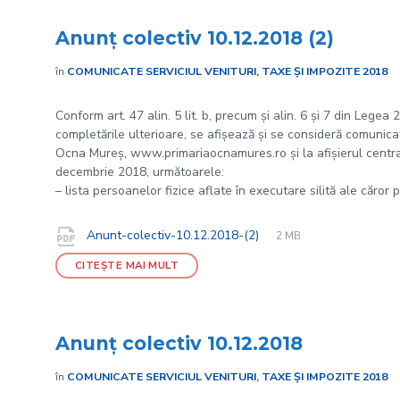
Anunț colectiv 10.12.2018 (2)
în
COMUNICATE SERVICIUL VENITURI, TAXE ȘI IMPOZITE 2018
Conform art. 47 alin. 5 lit. b, precum și alin. 6 și 7 din Legea
completările ulterioare, se afișează și se consideră comunicate
Ocna Mureș, www.primariaocnamures.ro și la afișierul central 
decembrie 2018, următoarele:
– lista persoanelor fizice aflate în executare silită ale căror 
File
pdf
Documente
File
Anunt-colectiv-10.12.2018-(2)
2 MB
extension:
size:
CITEȘTE MAI MULT
Anunț colectiv 10.12.2018
în
COMUNICATE SERVICIUL VENITURI, TAXE ȘI IMPOZITE 2018