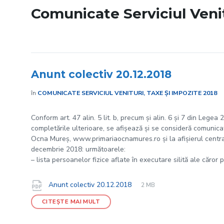
Comunicate Serviciul Venit
Anunt colectiv 20.12.2018
în
COMUNICATE SERVICIUL VENITURI, TAXE ȘI IMPOZITE 2018
Conform art. 47 alin. 5 lit. b, precum și alin. 6 și 7 din Legea
completările ulterioare, se afișează și se consideră comunicate
Ocna Mureș, www.primariaocnamures.ro și la afișierul central 
decembrie 2018: următoarele:
– lista persoanelor fizice aflate în executare silită ale căror 
File
pdf
Documente
File
Anunt colectiv 20.12.2018
2 MB
extension:
size:
CITEȘTE MAI MULT