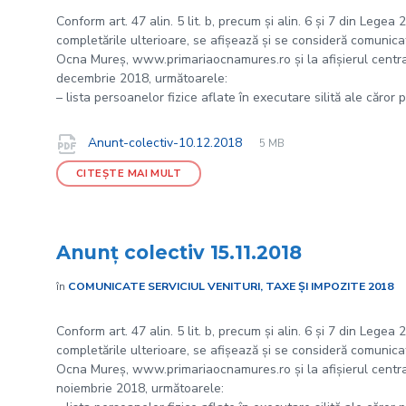
Conform art. 47 alin. 5 lit. b, precum și alin. 6 și 7 din Legea
completările ulterioare, se afișează și se consideră comunicate
Ocna Mureș, www.primariaocnamures.ro și la afișierul central 
decembrie 2018, următoarele:
– lista persoanelor fizice aflate în executare silită ale căror 
File
pdf
Documente
File
Anunt-colectiv-10.12.2018
5 MB
extension:
size:
CITEȘTE MAI MULT
Anunţ colectiv 15.11.2018
în
COMUNICATE SERVICIUL VENITURI, TAXE ȘI IMPOZITE 2018
Conform art. 47 alin. 5 lit. b, precum și alin. 6 și 7 din Legea
completările ulterioare, se afișează și se consideră comunicate
Ocna Mureș, www.primariaocnamures.ro și la afișierul central 
noiembrie 2018, următoarele: