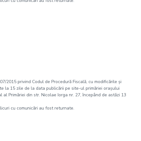
plicuri cu comunicări au fost returnate.
 207/2015 privind Codul de Procedură Fiscală, cu modificările și
 la 15 zile de la data publicării pe site-ul primăriei orașului
al Primăriei din str. Nicolae Iorga nr. 27, începând de astăzi 13
plicuri cu comunicări au fost returnate.