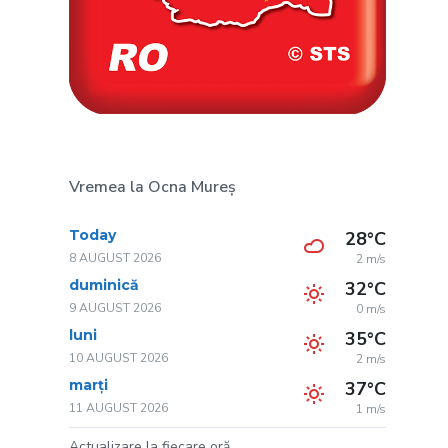
Vremea la Ocna Mureș
Today
28°C
8 AUGUST 2026
2 m/s
duminică
32°C
9 AUGUST 2026
0 m/s
luni
35°C
10 AUGUST 2026
2 m/s
marți
37°C
11 AUGUST 2026
1 m/s
Actualizare la fiecare oră.