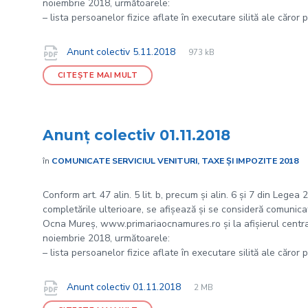
noiembrie 2018, următoarele:
– lista persoanelor fizice aflate în executare silită ale căror 
File
pdf
Documente
File
Anunt colectiv 5.11.2018
973 kB
extension:
size:
CITEȘTE MAI MULT
Anunț colectiv 01.11.2018
în
COMUNICATE SERVICIUL VENITURI, TAXE ȘI IMPOZITE 2018
Conform art. 47 alin. 5 lit. b, precum și alin. 6 și 7 din Legea
completările ulterioare, se afișează și se consideră comunicate
Ocna Mureș, www.primariaocnamures.ro și la afișierul central 
noiembrie 2018, următoarele:
– lista persoanelor fizice aflate în executare silită ale căror 
File
pdf
Documente
File
Anunt colectiv 01.11.2018
2 MB
extension:
size: