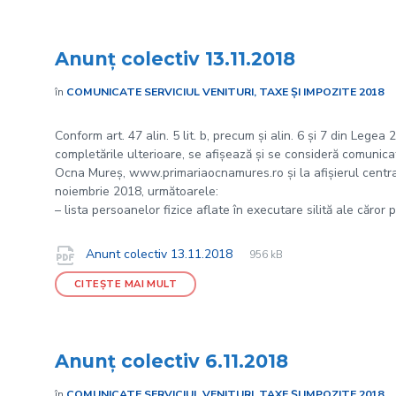
Anunț colectiv 13.11.2018
în
COMUNICATE SERVICIUL VENITURI, TAXE ȘI IMPOZITE 2018
Conform art. 47 alin. 5 lit. b, precum și alin. 6 și 7 din Legea
completările ulterioare, se afișează și se consideră comunicate
Ocna Mureș, www.primariaocnamures.ro și la afișierul central 
noiembrie 2018, următoarele:
– lista persoanelor fizice aflate în executare silită ale căror 
File
pdf
Documente
File
Anunt colectiv 13.11.2018
956 kB
extension:
size:
CITEȘTE MAI MULT
Anunț colectiv 6.11.2018
în
COMUNICATE SERVICIUL VENITURI, TAXE ȘI IMPOZITE 2018