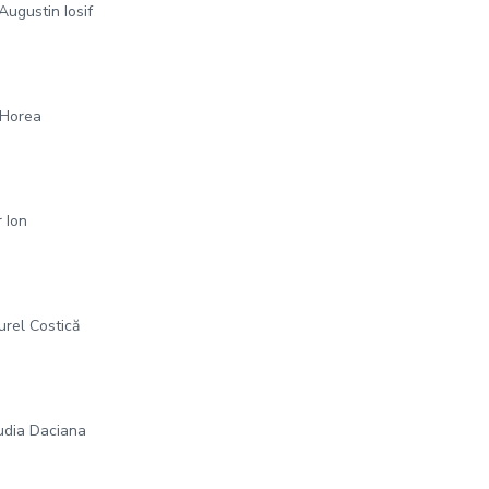
Augustin Iosif
 Horea
r Ion
urel Costică
audia Daciana