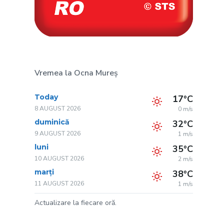
Vremea la Ocna Mureș
Today
17°C
8 AUGUST 2026
0 m/s
duminică
32°C
9 AUGUST 2026
1 m/s
luni
35°C
10 AUGUST 2026
2 m/s
marți
38°C
11 AUGUST 2026
1 m/s
Actualizare la fiecare oră.