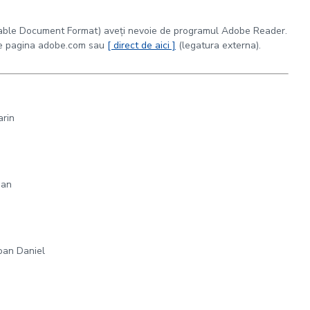
rtable Document Format) aveți nevoie de programul Adobe Reader.
 pe pagina adobe.com sau
[ direct de aici ]
(legatura externa).
arin
oan
Ioan Daniel