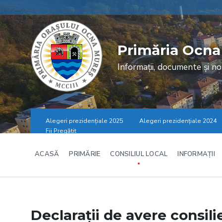
Skip
Skip
Skip
to
to
to
content
main
footer
navigation
Primăria Ocna
Informații, documente și no
Alegeri prezidențiale 2025
Alegeri prezidențiale 2024
Fii Pregătit
ACASĂ
PRIMĂRIE
CONSILIUL LOCAL
INFORMAȚII
Declarații de avere consili