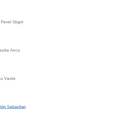
 Pavel Gligor
laudia Anca
cu Vasile
Alin Sebastian