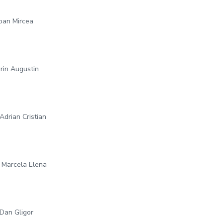
Ioan Mircea
orin Augustin
Adrian Cristian
ă Marcela Elena
 Dan Gligor