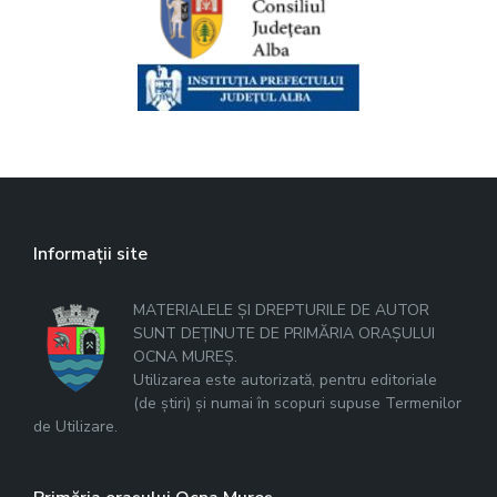
Informații site
MATERIALELE ȘI DREPTURILE DE AUTOR
SUNT DEȚINUTE DE PRIMĂRIA ORAȘULUI
OCNA MUREȘ.
Utilizarea este autorizată, pentru editoriale
(de știri) și numai în scopuri supuse Termenilor
de Utilizare.