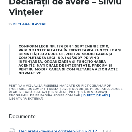
Declarații de avere – Silviu
Vințeler
în
DECLARAȚII AVERE
CONFORM LEGII NR. 176 DIN 1 SEPTEMBRIE 2010,
PRIVIND INTEGRITATEA ÎN EXERCITAREA FUNCŢIILOR ŞI
DEMNITĂŢILOR PUBLICE, PENTRU MODIFICAREA ŞI
COMPLETAREA LEGII NR. 144/2007 PRIVIND
ÎNFIINŢAREA, ORGANIZAREA ŞI FUNCŢIONAREA
AGENŢIEI NAŢIONALE DE INTEGRITATE, PRECUM ŞI
PENTRU MODIFICAREA ŞI COMPLETAREA ALTOR ACTE
NORMATIVE
PENTRU A VIZUALIZA FIŞIERELE MARCATE CU PICTOGRAMA PDF
(PORTABLE DOCUMENT FORMAT) AVEŢI NEVOIE DE PROGRAMUL ADOBE
READER. DACĂ NU-L AVEŢI INSTALAT, PUTEŢI SĂ DESCĂRCAŢI
PROGRAMUL DE PE PAGINA ADOBE.COM SAU
[ DIRECT DE AICI ]
(LEGĂTURĂ EXTERNĂ).
Documente
File
pdf
File
Declarație-de-avere-Vințeler-Silviu-2012
1 MB