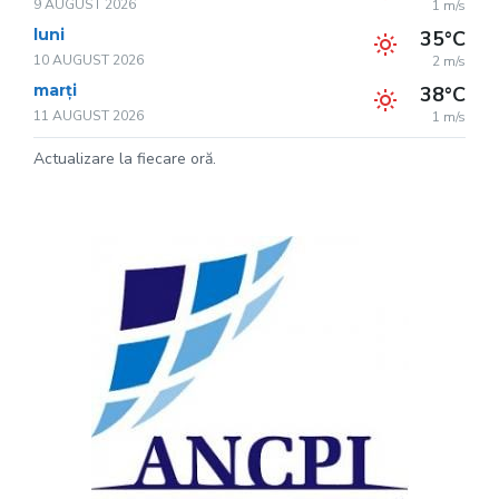
9 AUGUST 2026
1 m/s
luni
35°C
10 AUGUST 2026
2 m/s
marți
38°C
11 AUGUST 2026
1 m/s
Actualizare la fiecare oră.