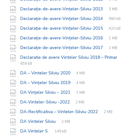
extension:
size:
File
pdf
File
Declarație-de-avere-Vințeler-Silviu-2013
3 MB
extension:
size:
File
pdf
File
Declarație-de-avere-Vințeler-Silviu-2014
990 kB
extension:
size:
File
pdf
File
Declarație-de-avere-Vințeler-Silviu-2015
420 kB
extension:
size:
File
pdf
File
Declarație-de-avere-Vințeler-Silviu-2016
1 MB
extension:
size:
File
pdf
File
Declarație-de-avere-Vințeler-Silviu-2017
2 MB
extension:
size:
File
pdf
File
Declaratie de avere Vinteler Silviu 2018 – Primar
extension
size:
658 kB
File
pdf
File
DA – Vinteler Silviu 2020
4 MB
extension:
size:
File
pdf
File
DA – Vințeler Silviu 2019
4 MB
extension:
size:
File
pdf
File
DA Vințeler Silviu – 2021
2 MB
extension:
size:
File
pdf
File
DA-Vinteler-Silviu -2022
2 MB
extension:
size:
File
pdf
File
DA-Rectificativa – Vinteler-Silviu-2022
2 MB
extension:
size:
File
pdf
File
DA Vinteler Silviu
2 MB
extension:
size:
File
pdf
File
DA Vinteler S.
149 kB
extension:
size: