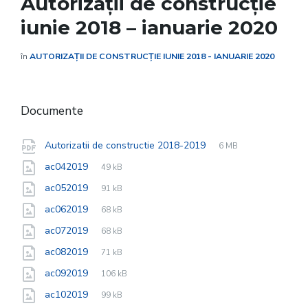
Autorizații de construcție
iunie 2018 – ianuarie 2020
în
AUTORIZAȚII DE CONSTRUCȚIE IUNIE 2018 - IANUARIE 2020
Documente
File
pdf
File
Autorizatii de constructie 2018-2019
6 MB
extension:
size:
File
jpg
File
ac042019
49 kB
extension:
size:
File
jpg
File
ac052019
91 kB
extension:
size:
File
jpg
File
ac062019
68 kB
extension:
size:
File
jpg
File
ac072019
68 kB
extension:
size:
File
jpg
File
ac082019
71 kB
extension:
size:
File
jpg
File
ac092019
106 kB
extension:
size:
File
jpg
File
ac102019
99 kB
extension:
size: