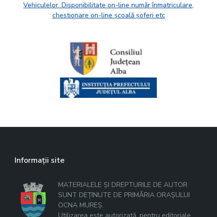
Vehiculelor. Disponibilitate on-line număr înmatriculare,
chestionare on-line școală șoferi etc
Informații site
MATERIALELE ȘI DREPTURILE DE AUTOR
SUNT DEȚINUTE DE PRIMĂRIA ORAȘULUI
OCNA MUREȘ.
Utilizarea este autorizată, pentru editoriale