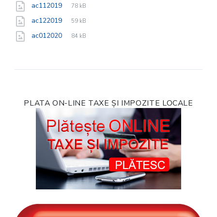
File
jpg
File
ac112019
78 kB
extension:
size:
File
jpg
File
ac122019
59 kB
extension:
size:
File
jpg
File
ac012020
84 kB
extension:
size:
PLATA ON-LINE TAXE ȘI IMPOZITE LOCALE