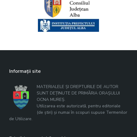
Informații site
MATERIALELE ȘI DREPTURILE DE AUTOR
SUNT DEȚINUTE DE PRIMĂRIA ORAȘULUI
OCNA MUREȘ.
Utilizarea este autorizată, pentru editoriale
(de știri) și numai în scopuri supuse Termenilor
de Utilizare.