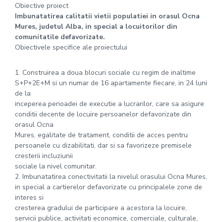
Obiective proiect
Imbunatatirea calitatii vietii populatiei in orasul Ocna
Mures, judetul Alba, in special a locuitorilor din
comunitatile defavorizate.
Obiectivele specifice ale proiectului
1. Construirea a doua blocuri sociale cu regim de inaltime
S+P+2E+M si un numar de 16 apartamente fiecare, in 24 luni
de la
inceperea perioadei de executie a lucrarilor, care sa asigure
conditii decente de locuire persoanelor defavorizate din
orasul Ocna
Mures, egalitate de tratament, conditii de acces pentru
persoanele cu dizabilitati, dar si sa favorizeze premisele
cresterii incluziunii
sociale la nivel comunitar.
2. Imbunatatirea conectivitatii la nivelul orasului Ocna Mures,
in special a cartierelor defavorizate cu principalele zone de
interes si
cresterea gradului de participare a acestora la locuire,
servicii publice, activitati economice, comerciale, culturale,