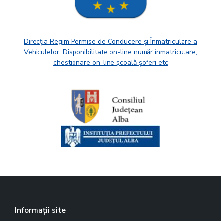
Direcția Regim Permise de Conducere și Înmatriculare a
Vehiculelor. Disponibilitate on-line număr înmatriculare,
chestionare on-line școală șoferi etc
Informații site