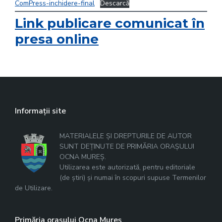
ComPress-inchidere-final
Descarcă
Link publicare comunicat în
presa online
Informații site
MATERIALELE ȘI DREPTURILE DE AUTOR
SUNT DEȚINUTE DE PRIMĂRIA ORAȘULUI
OCNA MUREȘ.
Utilizarea este autorizată, pentru editoriale
(de știri) și numai în scopuri supuse Termenilor
de Utilizare.
Primăria orașului Ocna Mureș