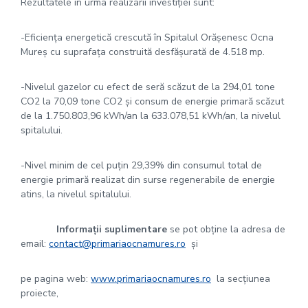
Rezultatele în urma realizarii investiției sunt:
-Eficiența energetică crescută în Spitalul Orășenesc Ocna
Mureș cu suprafața construită desfășurată de 4.518 mp.
-Nivelul gazelor cu efect de seră scăzut de la 294,01 tone
CO2 la 70,09 tone CO2 și consum de energie primară scăzut
de la 1.750.803,96 kWh/an la 633.078,51 kWh/an, la nivelul
spitalului.
-Nivel minim de cel puțin 29,39% din consumul total de
energie primară realizat din surse regenerabile de energie
atins, la nivelul spitalului.
Informații suplimentare
se pot obține la adresa de
email:
contact@primariaocnamures.ro
și
pe pagina web:
www.primariaocnamures.ro
la secțiunea
proiecte,