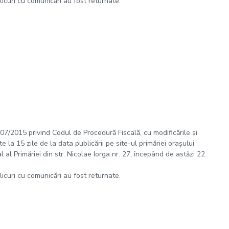
plicuri cu comunicări au fost returnate.
 207/2015 privind Codul de Procedură Fiscală, cu modificările și
 la 15 zile de la data publicării pe site-ul primăriei orașului
al Primăriei din str. Nicolae Iorga nr. 27, începând de astăzi 22
plicuri cu comunicări au fost returnate.