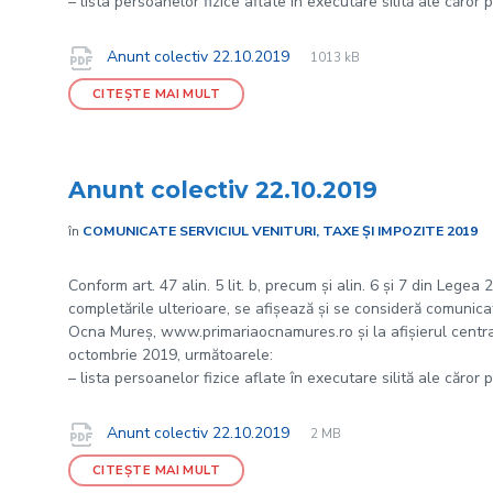
– lista persoanelor fizice aflate în executare silită ale căror 
File
pdf
Documente
File
Anunt colectiv 22.10.2019
1013 kB
extension:
size:
CITEȘTE MAI MULT
Anunt colectiv 22.10.2019
în
COMUNICATE SERVICIUL VENITURI, TAXE ȘI IMPOZITE 2019
Conform art. 47 alin. 5 lit. b, precum și alin. 6 și 7 din Legea
completările ulterioare, se afișează și se consideră comunicate
Ocna Mureș, www.primariaocnamures.ro și la afișierul central 
octombrie 2019, următoarele:
– lista persoanelor fizice aflate în executare silită ale căror 
File
pdf
Documente
File
Anunt colectiv 22.10.2019
2 MB
extension:
size:
CITEȘTE MAI MULT