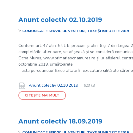
Anunt colectiv 02.10.2019
în
COMUNICATE SERVICIUL VENITURI, TAXE ȘI IMPOZITE 2019
Conform art. 47 alin. 5 lit. b, precum și alin. 6 și 7 din Legea
completările ulterioare, se afișează și se consideră comunicate
Ocna Mureș, www.primariaocnamures.ro și la afișierul central 
octombrie 2019, următoarele:
– lista persoanelor fizice aflate în executare silită ale căror 
File
pdf
Documente
File
Anunt colectiv 02.10.2019
623 kB
extension:
size:
CITEȘTE MAI MULT
Anunt colectiv 18.09.2019
în
COMUNICATE SERVICIUL VENITURI, TAXE ȘI IMPOZITE 2019