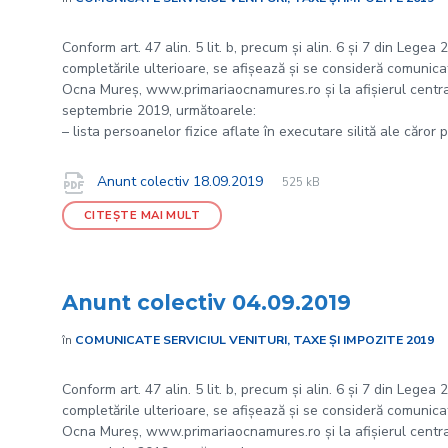
Conform art. 47 alin. 5 lit. b, precum și alin. 6 și 7 din Legea
completările ulterioare, se afișează și se consideră comunicate
Ocna Mureș, www.primariaocnamures.ro și la afișierul central 
septembrie 2019, următoarele:
– lista persoanelor fizice aflate în executare silită ale căror 
File
pdf
Documente
File
Anunt colectiv 18.09.2019
525 kB
extension:
size:
CITEȘTE MAI MULT
Anunt colectiv 04.09.2019
în
COMUNICATE SERVICIUL VENITURI, TAXE ȘI IMPOZITE 2019
Conform art. 47 alin. 5 lit. b, precum și alin. 6 și 7 din Legea
completările ulterioare, se afișează și se consideră comunicate
Ocna Mureș, www.primariaocnamures.ro și la afișierul central 