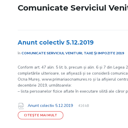
Comunicate Serviciul Venit
Anunt colectiv 5.12.2019
în
COMUNICATE SERVICIUL VENITURI, TAXE ȘI IMPOZITE 2019
Conform art. 47 alin. 5 lit. b, precum și alin. 6 și 7 din Legea
completările ulterioare, se afișează și se consideră comunicate
Ocna Mureș, www.primariaocnamures.ro și la afișierul central 
decembrie 2019, următoarele:
– lista persoanelor fizice aflate în executare silită ale căror 
File
pdf
Documente
File
Anunt colectiv 5.12.2019
416 kB
extension:
size:
CITEȘTE MAI MULT