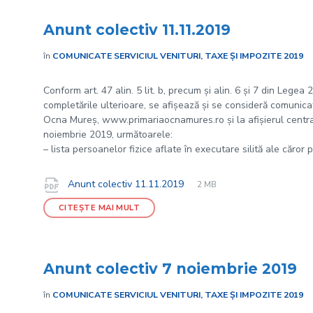
Anunt colectiv 11.11.2019
în
COMUNICATE SERVICIUL VENITURI, TAXE ȘI IMPOZITE 2019
Conform art. 47 alin. 5 lit. b, precum și alin. 6 și 7 din Legea
completările ulterioare, se afișează și se consideră comunicate
Ocna Mureș, www.primariaocnamures.ro și la afișierul central 
noiembrie 2019, următoarele:
– lista persoanelor fizice aflate în executare silită ale căror 
File
pdf
Documente
File
Anunt colectiv 11.11.2019
2 MB
extension:
size:
CITEȘTE MAI MULT
Anunt colectiv 7 noiembrie 2019
în
COMUNICATE SERVICIUL VENITURI, TAXE ȘI IMPOZITE 2019