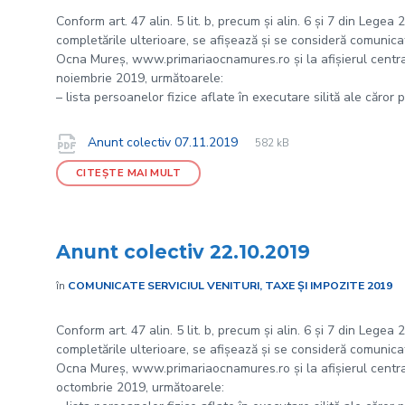
Conform art. 47 alin. 5 lit. b, precum și alin. 6 și 7 din Legea
completările ulterioare, se afișează și se consideră comunicate
Ocna Mureș, www.primariaocnamures.ro și la afișierul central 
noiembrie 2019, următoarele:
– lista persoanelor fizice aflate în executare silită ale căror 
File
pdf
Documente
File
Anunt colectiv 07.11.2019
582 kB
extension:
size:
CITEȘTE MAI MULT
Anunt colectiv 22.10.2019
în
COMUNICATE SERVICIUL VENITURI, TAXE ȘI IMPOZITE 2019
Conform art. 47 alin. 5 lit. b, precum și alin. 6 și 7 din Legea
completările ulterioare, se afișează și se consideră comunicate
Ocna Mureș, www.primariaocnamures.ro și la afișierul central 
octombrie 2019, următoarele: