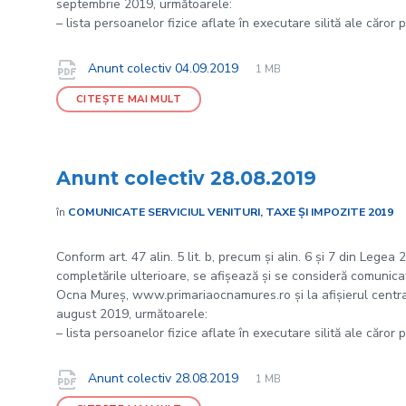
septembrie 2019, următoarele:
– lista persoanelor fizice aflate în executare silită ale căror 
File
pdf
Documente
File
Anunt colectiv 04.09.2019
1 MB
extension:
size:
CITEȘTE MAI MULT
Anunt colectiv 28.08.2019
în
COMUNICATE SERVICIUL VENITURI, TAXE ȘI IMPOZITE 2019
Conform art. 47 alin. 5 lit. b, precum și alin. 6 și 7 din Legea
completările ulterioare, se afișează și se consideră comunicate
Ocna Mureș, www.primariaocnamures.ro și la afișierul central 
august 2019, următoarele:
– lista persoanelor fizice aflate în executare silită ale căror 
File
pdf
Documente
File
Anunt colectiv 28.08.2019
1 MB
extension:
size: