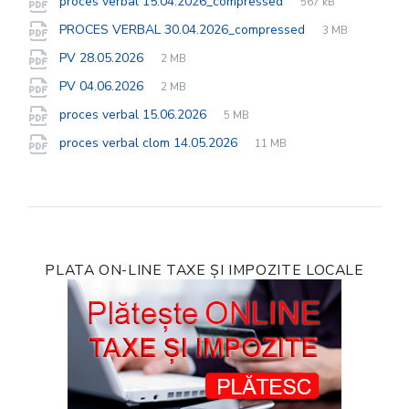
File
proces verbal 15.04.2026_compressed
567 kB
extension:
size:
File
pdf
File
PROCES VERBAL 30.04.2026_compressed
3 MB
extension:
size:
File
pdf
File
PV 28.05.2026
2 MB
extension:
size:
File
pdf
File
PV 04.06.2026
2 MB
extension:
size:
File
pdf
File
proces verbal 15.06.2026
5 MB
extension:
size:
File
pdf
File
proces verbal clom 14.05.2026
11 MB
extension:
size:
PLATA ON-LINE TAXE ȘI IMPOZITE LOCALE