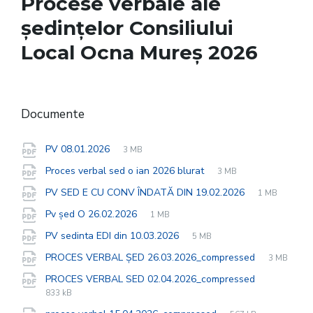
Procese verbale ale
ședințelor Consiliului
Local Ocna Mureș 2026
Documente
File
pdf
File
PV 08.01.2026
3 MB
extension:
size:
File
pdf
File
Proces verbal sed o ian 2026 blurat
3 MB
extension:
size:
File
pdf
File
PV SED E CU CONV ÎNDATĂ DIN 19.02.2026
1 MB
extension:
size:
File
pdf
File
Pv șed O 26.02.2026
1 MB
extension:
size:
File
pdf
File
PV sedinta EDI din 10.03.2026
5 MB
extension:
size:
File
pdf
File
PROCES VERBAL ȘED 26.03.2026_compressed
3 MB
extension:
size:
File
pdf
File
PROCES VERBAL SED 02.04.2026_compressed
extension:
size:
833 kB
File
pdf