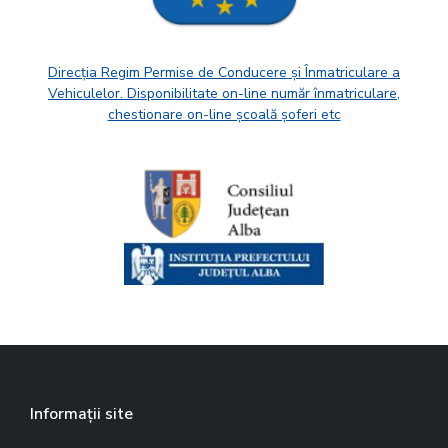
Direcția Regim Permise de Conducere și Înmatriculare a
Vehiculelor. Disponibilitate on-line număr înmatriculare,
chestionare on-line școală șoferi etc
Informații site