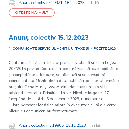
File
pdf
Documente
File
Anunt colectiv nr.19971_18.12.2023
41 kB
extension:
size:
CITEȘTE MAI MULT
Anunț colectiv 15.12.2023
în
COMUNICATE SERVICIUL VENITURI, TAXE ȘI IMPOZITE 2023
Conform art. 47 alin. 5 lit. b, precum și alin. 6 și 7 din Legea
207/2015 privind Codul de Procedură Fiscală, cu modificările
și completările ulterioare, se afișează și se consideră
comunicate la 15 zile de la data publicării pe site-ul primăriei
orașului Ocna Mureș, www.primariaocnamures.ro și la
afișierul central al Primăriei din str. Nicolae Iorga nr. 27,
începând de astăzi 15 decembrie 2023, următoarele:
– lista persoanelor fizice aflate în executare silită ale căror
plicuri cu comunicări au fost returnate.
File
pdf
Documente
File
Anunt colectiv nr. 19805_15.12.2023
53 kB