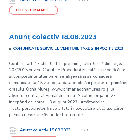
Documente
373 kB
extension:
size:
CITEȘTE MAI MULT
Anunț colectiv 18.08.2023
în
COMUNICATE SERVICIUL VENITURI, TAXE ȘI IMPOZITE 2023
Conform art. 47 alin. 5 lit. b, precum și alin. 6 și 7 din Legea
207/2015 privind Codul de Procedură Fiscală, cu modificările
și completările ulterioare, se afișează și se consideră
comunicate la 15 zile de la data publicării pe site-ul primăriei
orașului Ocna Mureș, www.primariaocnamures.ro și la
afișierul central al Primăriei din str. Nicolae Iorga nr. 27,
începând de astăzi 18 august 2023, următoarele:
– lista persoanelor fizice aflate în executare silită ale căror
plicuri cu comunicări au fost returnate.
File
pdf
Documente
File
Anunt colectiv 18.08.2023
350 kB
extension:
size: