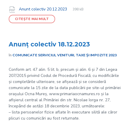
File
pdf
Documente
File
Anunt colectiv 20.12.2023
398 kB
extension:
size:
CITEȘTE MAI MULT
Anunț colectiv 18.12.2023
în
COMUNICATE SERVICIUL VENITURI, TAXE ȘI IMPOZITE 2023
Conform art. 47 alin. 5 lit. b, precum și alin. 6 și 7 din Legea
207/2015 privind Codul de Procedură Fiscală, cu modificările
și completările ulterioare, se afișează și se consideră
comunicate la 15 zile de la data publicării pe site-ul primăriei
orașului Ocna Mureș, www.primariaocnamures.ro și la
afișierul central al Primăriei din str. Nicolae Iorga nr. 27,
începând de astăzi 18 decembrie 2023, următoarele:
– lista persoanelor fizice aflate în executare silită ale căror
plicuri cu comunicări au fost returnate.