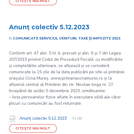
CITEȘTE MAI MULT
Anunț colectiv 5.12.2023
în
COMUNICATE SERVICIUL VENITURI, TAXE ȘI IMPOZITE 2023
Conform art. 47 alin. 5 lit. b, precum și alin. 6 și 7 din Legea
207/2015 privind Codul de Procedură Fiscală, cu modificările
și completările ulterioare, se afișează și se consideră
comunicate la 15 zile de la data publicării pe site-ul primăriei
orașului Ocna Mureș, www.primariaocnamures.ro și la
afișierul central al Primăriei din str. Nicolae Iorga nr. 27,
începând de astăzi 5 decembrie 2023, următoarele:
– lista persoanelor fizice aflate în executare silită ale căror
plicuri cu comunicări au fost returnate.
File
pdf
Documente
File
Anunț colectiv 5.12.2023
51 kB
extension:
size:
CITEȘTE MAI MULT