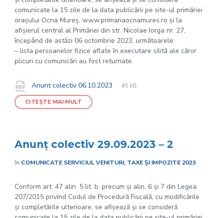
comunicate la 15 zile de la data publicării pe site-ul primăriei
orașului Ocna Mureș, www.primariaocnamures.ro și la
afișierul central al Primăriei din str. Nicolae Iorga nr. 27,
începând de astăzi 06 octombrie 2023, următoarele:
– lista persoanelor fizice aflate în executare silită ale căror
plicuri cu comunicări au fost returnate.
File
pdf
Documente
File
Anunt colectiv 06.10.2023
45 kB
extension:
size:
CITEȘTE MAI MULT
Anunț colectiv 29.09.2023 – 2
în
COMUNICATE SERVICIUL VENITURI, TAXE ȘI IMPOZITE 2023
Conform art. 47 alin. 5 lit. b, precum și alin. 6 și 7 din Legea
207/2015 privind Codul de Procedură Fiscală, cu modificările
și completările ulterioare, se afișează și se consideră
comunicate la 15 zile de la data publicării pe site-ul primăriei