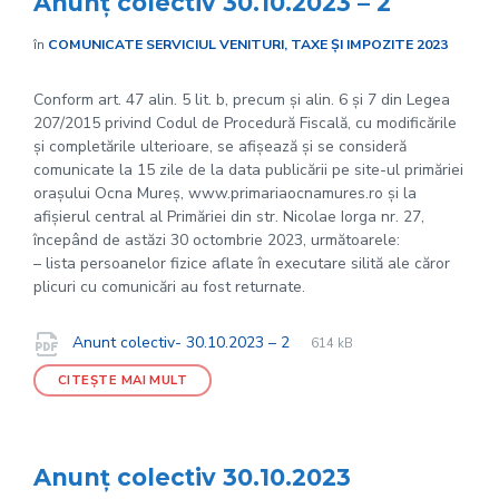
Anunț colectiv 30.10.2023 – 2
în
COMUNICATE SERVICIUL VENITURI, TAXE ȘI IMPOZITE 2023
Conform art. 47 alin. 5 lit. b, precum și alin. 6 și 7 din Legea
207/2015 privind Codul de Procedură Fiscală, cu modificările
și completările ulterioare, se afișează și se consideră
comunicate la 15 zile de la data publicării pe site-ul primăriei
orașului Ocna Mureș, www.primariaocnamures.ro și la
afișierul central al Primăriei din str. Nicolae Iorga nr. 27,
începând de astăzi 30 octombrie 2023, următoarele:
– lista persoanelor fizice aflate în executare silită ale căror
plicuri cu comunicări au fost returnate.
File
pdf
Documente
File
Anunt colectiv- 30.10.2023 – 2
614 kB
extension:
size:
CITEȘTE MAI MULT
Anunț colectiv 30.10.2023