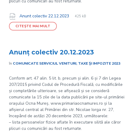
plicuri cu comunicări au fost returnate.
File
pdf
Documente
File
Anunt colectiv 22.12.2023
425 kB
extension:
size:
CITEȘTE MAI MULT
Anunț colectiv 20.12.2023
în
COMUNICATE SERVICIUL VENITURI, TAXE ȘI IMPOZITE 2023
Conform art. 47 alin. 5 lit. b, precum și alin. 6 și 7 din Legea
207/2015 privind Codul de Procedură Fiscală, cu modificările
și completările ulterioare, se afișează și se consideră
comunicate la 15 zile de la data publicării pe site-ul primăriei
orașului Ocna Mureș, www.primariaocnamures.ro și la
afișierul central al Primăriei din str. Nicolae Iorga nr. 27,
începând de astăzi 20 decembrie 2023, următoarele:
– lista persoanelor fizice aflate în executare silită ale căror
plicuri cu comunicări au fost returnate.