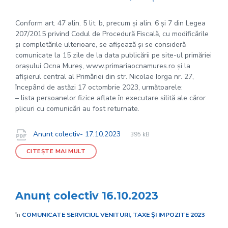
Conform art. 47 alin. 5 lit. b, precum și alin. 6 și 7 din Legea
207/2015 privind Codul de Procedură Fiscală, cu modificările
și completările ulterioare, se afișează și se consideră
comunicate la 15 zile de la data publicării pe site-ul primăriei
orașului Ocna Mureș, www.primariaocnamures.ro și la
afișierul central al Primăriei din str. Nicolae Iorga nr. 27,
începând de astăzi 17 octombrie 2023, următoarele:
– lista persoanelor fizice aflate în executare silită ale căror
plicuri cu comunicări au fost returnate.
File
pdf
Documente
File
Anunt colectiv- 17.10.2023
395 kB
extension:
size:
CITEȘTE MAI MULT
Anunț colectiv 16.10.2023
în
COMUNICATE SERVICIUL VENITURI, TAXE ȘI IMPOZITE 2023