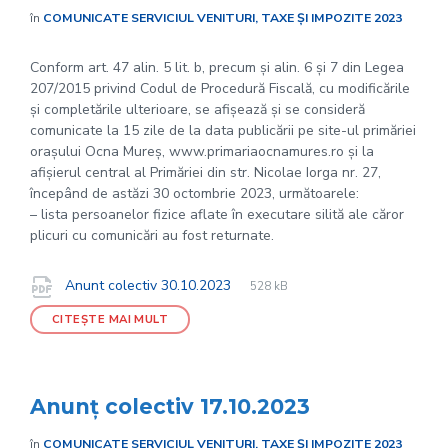
în
COMUNICATE SERVICIUL VENITURI, TAXE ȘI IMPOZITE 2023
Conform art. 47 alin. 5 lit. b, precum și alin. 6 și 7 din Legea
207/2015 privind Codul de Procedură Fiscală, cu modificările
și completările ulterioare, se afișează și se consideră
comunicate la 15 zile de la data publicării pe site-ul primăriei
orașului Ocna Mureș, www.primariaocnamures.ro și la
afișierul central al Primăriei din str. Nicolae Iorga nr. 27,
începând de astăzi 30 octombrie 2023, următoarele:
– lista persoanelor fizice aflate în executare silită ale căror
plicuri cu comunicări au fost returnate.
File
pdf
Documente
File
Anunt colectiv 30.10.2023
528 kB
extension:
size:
CITEȘTE MAI MULT
Anunț colectiv 17.10.2023
în
COMUNICATE SERVICIUL VENITURI, TAXE ȘI IMPOZITE 2023