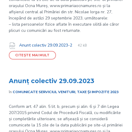
orașului Ocna Mureș, www.primariaocnamures.ro și la
afișierul central al Primăriei din str. Nicolae Iorga nr. 27,
începând de astăzi 29 septembrie 2023, următoarele:
– lista persoanelor fizice aflate în executare silită ale căror
plicuri cu comunicări au fost returnate.
File
pdf
Documente
File
Anunt colectiv 29.09.2023-2
42 kB
extension:
size:
CITEȘTE MAI MULT
Anunț colectiv 29.09.2023
în
COMUNICATE SERVICIUL VENITURI, TAXE ȘI IMPOZITE 2023
Conform art. 47 alin. 5 lit. b, precum și alin. 6 și 7 din Legea
207/2015 privind Codul de Procedură Fiscală, cu modificările
și completările ulterioare, se afișează și se consideră
comunicate la 15 zile de la data publicării pe site-ul primăriei
orașului Ocna Mureș, www.primariaocnamures.ro și la