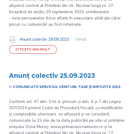
afișierul central al Primăriei din str. Nicolae Iorga nr. 27,
începând de astăzi 29 septembrie 2023, următoarele:
– lista persoanelor fizice aflate în executare silită ale căror
plicuri cu comunicări au fost returnate.
File
pdf
Documente
File
Anunt colectiv 29.09.2023
399 kB
extension:
size:
CITEȘTE MAI MULT
Anunț colectiv 25.09.2023
în
COMUNICATE SERVICIUL VENITURI, TAXE ȘI IMPOZITE 2023
Conform art. 47 alin. 5 lit. b, precum și alin. 6 și 7 din Legea
207/2015 privind Codul de Procedură Fiscală, cu modificările
și completările ulterioare, se afișează și se consideră
comunicate la 15 zile de la data publicării pe site-ul primăriei
orașului Ocna Mureș, www.primariaocnamures.ro și la
afișierul central al Primăriei din str. Nicolae Iorga nr. 27,