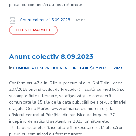
plicuri cu comunicări au fost returnate.
File
pdf
Documente
File
Anunt colectiv 15.09.2023
45 kB
extension:
size:
CITEȘTE MAI MULT
Anunț colectiv 8.09.2023
în
COMUNICATE SERVICIUL VENITURI, TAXE ȘI IMPOZITE 2023
Conform art. 47 alin. 5 lit. b, precum și alin. 6 și 7 din Legea
207/2015 privind Codul de Procedură Fiscală, cu modificările
și completările ulterioare, se afișează și se consideră
comunicate la 15 zile de la data publicării pe site-ul primăriei
orașului Ocna Mureș, www.primariaocnamures.ro și la
afișierul central al Primăriei din str. Nicolae Iorga nr. 27,
începând de astăzi 8 septembrie 2023, următoarele:
– lista persoanelor fizice aflate în executare silită ale căror
plicuri cu comunicări au fost returnate.