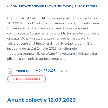
în
COMUNICATE SERVICIUL VENITURI, TAXE ȘI IMPOZITE 2023
Conform art. 47 alin. 5 lit. b, precum și alin. 6 și 7 din Legea
207/2015 privind Codul de Procedură Fiscală, cu modificările
și completările ulterioare, se afișează și se consideră
comunicate la 15 zile de la data publicării pe site-ul primăriei
orașului Ocna Mureș, www.primariaocnamures.ro și la
afișierul central al Primăriei din str. Nicolae Iorga nr. 27,
începând de astăzi 24 iulie 2023, următoarele:
– lista persoanelor fizice aflate în executare silită ale căror
plicuri cu comunicări au fost returnate.
File
pdf
Documente
File
Anunt colectiv 24.07.2023
379 kB
extension:
size:
CITEȘTE MAI MULT
Anunț colectiv 12.07.2023