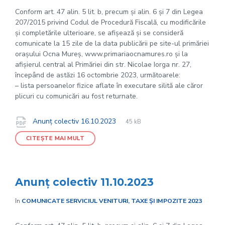
Conform art. 47 alin. 5 lit. b, precum și alin. 6 și 7 din Legea
207/2015 privind Codul de Procedură Fiscală, cu modificările
și completările ulterioare, se afișează și se consideră
comunicate la 15 zile de la data publicării pe site-ul primăriei
orașului Ocna Mureș, www.primariaocnamures.ro și la
afișierul central al Primăriei din str. Nicolae Iorga nr. 27,
începând de astăzi 16 octombrie 2023, următoarele:
– lista persoanelor fizice aflate în executare silită ale căror
plicuri cu comunicări au fost returnate.
File
pdf
Documente
File
Anunț colectiv 16.10.2023
45 kB
extension:
size:
CITEȘTE MAI MULT
Anunț colectiv 11.10.2023
în
COMUNICATE SERVICIUL VENITURI, TAXE ȘI IMPOZITE 2023