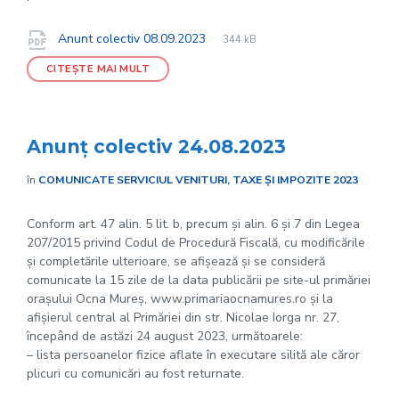
File
pdf
Documente
File
Anunt colectiv 08.09.2023
344 kB
extension:
size:
CITEȘTE MAI MULT
Anunț colectiv 24.08.2023
în
COMUNICATE SERVICIUL VENITURI, TAXE ȘI IMPOZITE 2023
Conform art. 47 alin. 5 lit. b, precum și alin. 6 și 7 din Legea
207/2015 privind Codul de Procedură Fiscală, cu modificările
și completările ulterioare, se afișează și se consideră
comunicate la 15 zile de la data publicării pe site-ul primăriei
orașului Ocna Mureș, www.primariaocnamures.ro și la
afișierul central al Primăriei din str. Nicolae Iorga nr. 27,
începând de astăzi 24 august 2023, următoarele:
– lista persoanelor fizice aflate în executare silită ale căror
plicuri cu comunicări au fost returnate.