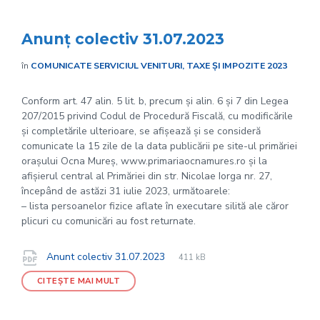
Anunț colectiv 31.07.2023
în
COMUNICATE SERVICIUL VENITURI, TAXE ȘI IMPOZITE 2023
Conform art. 47 alin. 5 lit. b, precum și alin. 6 și 7 din Legea
207/2015 privind Codul de Procedură Fiscală, cu modificările
și completările ulterioare, se afișează și se consideră
comunicate la 15 zile de la data publicării pe site-ul primăriei
orașului Ocna Mureș, www.primariaocnamures.ro și la
afișierul central al Primăriei din str. Nicolae Iorga nr. 27,
începând de astăzi 31 iulie 2023, următoarele:
– lista persoanelor fizice aflate în executare silită ale căror
plicuri cu comunicări au fost returnate.
File
pdf
Documente
File
Anunt colectiv 31.07.2023
411 kB
extension:
size:
CITEȘTE MAI MULT