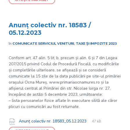
Anunț colectiv nr. 18583 /
05.12.2023
în
COMUNICATE SERVICIUL VENITURI, TAXE ȘI IMPOZITE 2023
Conform art. 47 alin. 5 lit. b, precum și alin. 6 și 7 din Legea
207/2015 privind Codul de Procedură Fiscală, cu modificările
și completările ulterioare, se afișează și se consideră
comunicate la 15 zile de la data publicării pe site-ul primăriei
orașului Ocna Mureș, www.primariaocnamures.ro și la
afișierul central al Primăriei din str. Nicolae Iorga nr. 27,
începând de astăzi 5 decembrie 2023, următoarele:
– lista persoanelor fizice aflate în executare silită ale căror
plicuri cu comunicări au fost returnate.
File
pdf
Documente
File
Anunț colectiv nr. 18583_05.12.2023
47 kB
extension:
size: