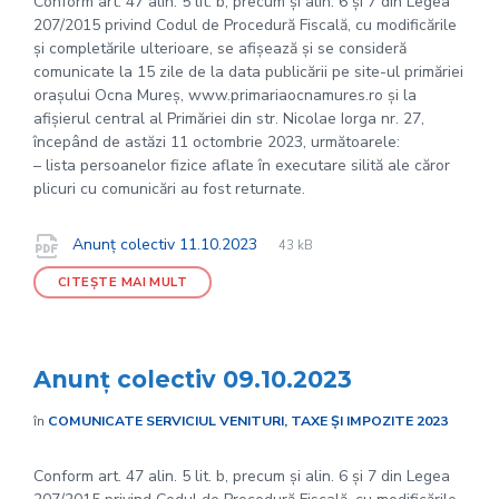
Conform art. 47 alin. 5 lit. b, precum și alin. 6 și 7 din Legea
207/2015 privind Codul de Procedură Fiscală, cu modificările
și completările ulterioare, se afișează și se consideră
comunicate la 15 zile de la data publicării pe site-ul primăriei
orașului Ocna Mureș, www.primariaocnamures.ro și la
afișierul central al Primăriei din str. Nicolae Iorga nr. 27,
începând de astăzi 11 octombrie 2023, următoarele:
– lista persoanelor fizice aflate în executare silită ale căror
plicuri cu comunicări au fost returnate.
File
pdf
Documente
File
Anunț colectiv 11.10.2023
43 kB
extension:
size:
CITEȘTE MAI MULT
Anunț colectiv 09.10.2023
în
COMUNICATE SERVICIUL VENITURI, TAXE ȘI IMPOZITE 2023
Conform art. 47 alin. 5 lit. b, precum și alin. 6 și 7 din Legea