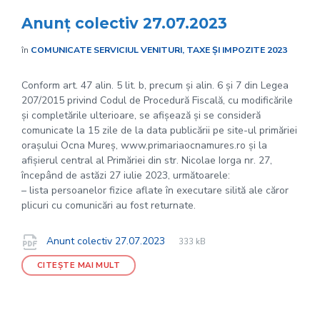
Anunț colectiv 27.07.2023
în
COMUNICATE SERVICIUL VENITURI, TAXE ȘI IMPOZITE 2023
Conform art. 47 alin. 5 lit. b, precum și alin. 6 și 7 din Legea
207/2015 privind Codul de Procedură Fiscală, cu modificările
și completările ulterioare, se afișează și se consideră
comunicate la 15 zile de la data publicării pe site-ul primăriei
orașului Ocna Mureș, www.primariaocnamures.ro și la
afișierul central al Primăriei din str. Nicolae Iorga nr. 27,
începând de astăzi 27 iulie 2023, următoarele:
– lista persoanelor fizice aflate în executare silită ale căror
plicuri cu comunicări au fost returnate.
File
pdf
Documente
File
Anunt colectiv 27.07.2023
333 kB
extension:
size:
CITEȘTE MAI MULT