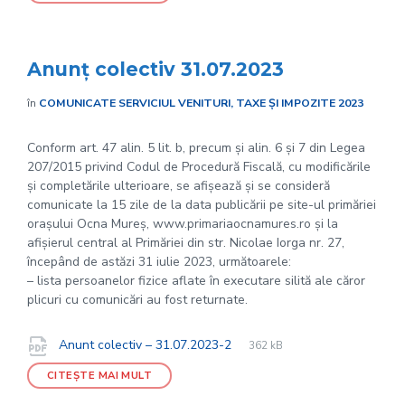
Anunț colectiv 31.07.2023
în
COMUNICATE SERVICIUL VENITURI, TAXE ȘI IMPOZITE 2023
Conform art. 47 alin. 5 lit. b, precum și alin. 6 și 7 din Legea
207/2015 privind Codul de Procedură Fiscală, cu modificările
și completările ulterioare, se afișează și se consideră
comunicate la 15 zile de la data publicării pe site-ul primăriei
orașului Ocna Mureș, www.primariaocnamures.ro și la
afișierul central al Primăriei din str. Nicolae Iorga nr. 27,
începând de astăzi 31 iulie 2023, următoarele:
– lista persoanelor fizice aflate în executare silită ale căror
plicuri cu comunicări au fost returnate.
File
pdf
Documente
File
Anunt colectiv – 31.07.2023-2
362 kB
extension:
size:
CITEȘTE MAI MULT