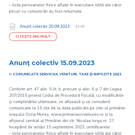
– lista persoanelor fizice aflate în executare silită ale căror
plicuri cu comunicări au fost returnate.
File
pdf
Documente
File
Anunt colectiv 20.09.2023
43 kB
extension:
size:
CITEȘTE MAI MULT
Anunț colectiv 15.09.2023
în
COMUNICATE SERVICIUL VENITURI, TAXE ȘI IMPOZITE 2023
Conform art. 47 alin. 5 lit. b, precum și alin. 6 și 7 din Legea
207/2015 privind Codul de Procedură Fiscală, cu modificările
și completările ulterioare, se afișează și se consideră
comunicate la 15 zile de la data publicării pe site-ul primăriei
orașului Ocna Mureș, www.primariaocnamures.ro și la
afișierul central al Primăriei din str. Nicolae Iorga nr. 27,
începând de astăzi 15 septembrie 2023, următoarele:
– lista persoanelor fizice aflate în executare silită ale căror