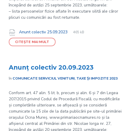
începând de astăzi 25 septembrie 2023, următoarele:
– lista persoanelor fizice aflate în executare silită ale căror
plicuri cu comunicări au fost returnate.
File
pdf
Documente
File
Anunt colectiv 25.09.2023
465 kB
extension:
size:
CITEȘTE MAI MULT
Anunț colectiv 20.09.2023
în
COMUNICATE SERVICIUL VENITURI, TAXE ȘI IMPOZITE 2023
Conform art. 47 alin. 5 lit. b, precum și alin. 6 și 7 din Legea
207/2015 privind Codul de Procedură Fiscală, cu modificările
și completările ulterioare, se afișează și se consideră
comunicate la 15 zile de la data publicării pe site-ul primăriei
orașului Ocna Mureș, www.primariaocnamures.ro și la
afișierul central al Primăriei din str. Nicolae Iorga nr. 27,
începând de astăzi 20 septembrie 2023, următoarele: