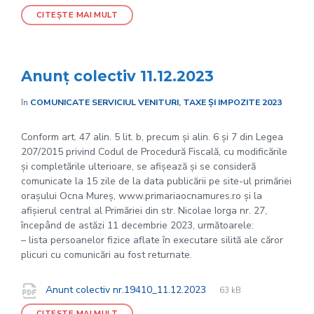
extension:
size:
CITEȘTE MAI MULT
Anunț colectiv 11.12.2023
în
COMUNICATE SERVICIUL VENITURI, TAXE ȘI IMPOZITE 2023
Conform art. 47 alin. 5 lit. b, precum și alin. 6 și 7 din Legea
207/2015 privind Codul de Procedură Fiscală, cu modificările
și completările ulterioare, se afișează și se consideră
comunicate la 15 zile de la data publicării pe site-ul primăriei
orașului Ocna Mureș, www.primariaocnamures.ro și la
afișierul central al Primăriei din str. Nicolae Iorga nr. 27,
începând de astăzi 11 decembrie 2023, următoarele:
– lista persoanelor fizice aflate în executare silită ale căror
plicuri cu comunicări au fost returnate.
File
pdf
Documente
File
Anunt colectiv nr.19410_11.12.2023
63 kB
extension:
size:
CITEȘTE MAI MULT