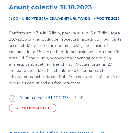
Anunț colectiv 31.10.2023
în
COMUNICATE SERVICIUL VENITURI, TAXE ȘI IMPOZITE 2023
Conform art. 47 alin. 5 lit. b, precum și alin. 6 și 7 din Legea
207/2015 privind Codul de Procedură Fiscală, cu modificările
și completările ulterioare, se afișează și se consideră
comunicate la 15 zile de la data publicării pe site-ul primăriei
orașului Ocna Mureș, www.primariaocnamures.ro și la
afișierul central al Primăriei din str. Nicolae Iorga nr. 27,
începând de astăzi 31 octombrie 2023, următoarele:
– lista persoanelor fizice aflate în executare silită ale căror
plicuri cu comunicări au fost returnate.
File
pdf
Documente
File
Anunt colectiv 31.10.2023
51 kB
extension:
size:
CITEȘTE MAI MULT