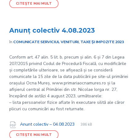
CITEȘTE MAI MULT
Anunț colectiv 4.08.2023
în
COMUNICATE SERVICIUL VENITURI, TAXE ȘI IMPOZITE 2023
Conform art. 47 alin. 5 lit. b, precum și alin. 6 și 7 din Legea
207/2015 privind Codul de Procedură Fiscală, cu modificările
și completările ulterioare, se afișează și se consideră
comunicate la 15 zile de la data publicării pe site-ul primăriei
orașului Ocna Mureș, www.primariaocnamures.ro și la
afișierul central al Primăriei din str. Nicolae Iorga nr. 27,
începând de astăzi 4 august 2023, următoarele:
– lista persoanelor fizice aflate în executare silită ale căror
plicuri cu comunicări au fost returnate.
File
pdf
Documente
File
Anunt colectiv – 04.08.2023
386 kB
extension:
size:
CITEȘTE MAI MULT