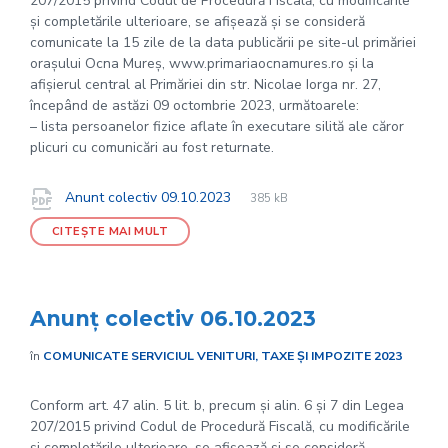
207/2015 privind Codul de Procedură Fiscală, cu modificările
și completările ulterioare, se afișează și se consideră
comunicate la 15 zile de la data publicării pe site-ul primăriei
orașului Ocna Mureș, www.primariaocnamures.ro și la
afișierul central al Primăriei din str. Nicolae Iorga nr. 27,
începând de astăzi 09 octombrie 2023, următoarele:
– lista persoanelor fizice aflate în executare silită ale căror
plicuri cu comunicări au fost returnate.
File
pdf
Documente
File
Anunt colectiv 09.10.2023
385 kB
extension:
size:
CITEȘTE MAI MULT
Anunț colectiv 06.10.2023
în
COMUNICATE SERVICIUL VENITURI, TAXE ȘI IMPOZITE 2023
Conform art. 47 alin. 5 lit. b, precum și alin. 6 și 7 din Legea
207/2015 privind Codul de Procedură Fiscală, cu modificările
și completările ulterioare, se afișează și se consideră