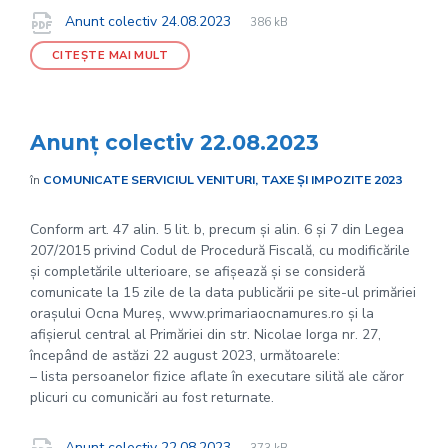
File
pdf
Documente
File
Anunt colectiv 24.08.2023
386 kB
extension:
size:
CITEȘTE MAI MULT
Anunț colectiv 22.08.2023
în
COMUNICATE SERVICIUL VENITURI, TAXE ȘI IMPOZITE 2023
Conform art. 47 alin. 5 lit. b, precum și alin. 6 și 7 din Legea
207/2015 privind Codul de Procedură Fiscală, cu modificările
și completările ulterioare, se afișează și se consideră
comunicate la 15 zile de la data publicării pe site-ul primăriei
orașului Ocna Mureș, www.primariaocnamures.ro și la
afișierul central al Primăriei din str. Nicolae Iorga nr. 27,
începând de astăzi 22 august 2023, următoarele:
– lista persoanelor fizice aflate în executare silită ale căror
plicuri cu comunicări au fost returnate.
File
pdf
File
Anunt colectiv 22.08.2023