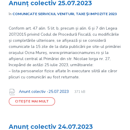
Anunț colectiv 25.07.2023
în
COMUNICATE SERVICIUL VENITURI, TAXE ȘI IMPOZITE 2023
Conform art. 47 alin. 5 lit. b, precum și alin. 6 și 7 din Legea
207/2015 privind Codul de Procedură Fiscală, cu modificările
și completările ulterioare, se afișează și se consideră
comunicate la 15 zile de la data publicării pe site-ul primăriei
orașului Ocna Mureș, www.primariaocnamures.ro și la
afișierul central al Primăriei din str. Nicolae Iorga nr. 27,
începând de astăzi 25 iulie 2023, următoarele:
– lista persoanelor fizice aflate în executare silită ale căror
plicuri cu comunicări au fost returnate.
File
pdf
Documente
File
Anunt colectiv -25.07.2023
371 kB
extension:
size:
CITEȘTE MAI MULT
Anunț colectiv 24.07.2023