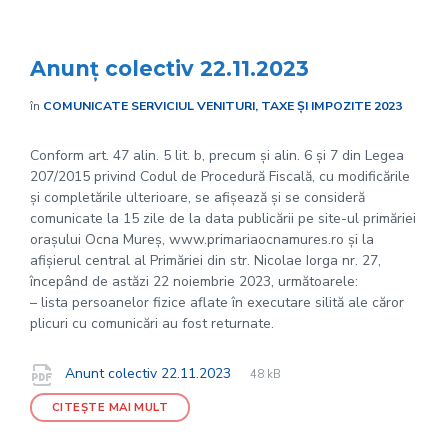
Anunț colectiv 22.11.2023
în
COMUNICATE SERVICIUL VENITURI, TAXE ȘI IMPOZITE 2023
Conform art. 47 alin. 5 lit. b, precum și alin. 6 și 7 din Legea
207/2015 privind Codul de Procedură Fiscală, cu modificările
și completările ulterioare, se afișează și se consideră
comunicate la 15 zile de la data publicării pe site-ul primăriei
orașului Ocna Mureș, www.primariaocnamures.ro și la
afișierul central al Primăriei din str. Nicolae Iorga nr. 27,
începând de astăzi 22 noiembrie 2023, următoarele:
– lista persoanelor fizice aflate în executare silită ale căror
plicuri cu comunicări au fost returnate.
File
pdf
Documente
File
Anunt colectiv 22.11.2023
48 kB
extension:
size:
CITEȘTE MAI MULT