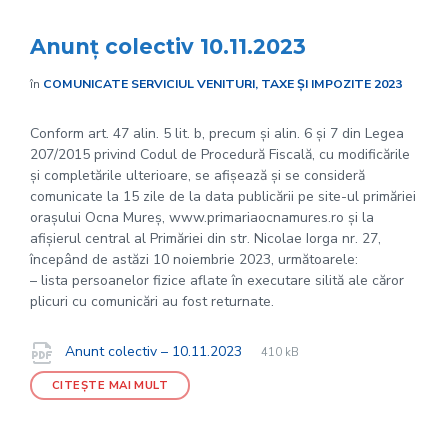
Anunț colectiv 10.11.2023
în
COMUNICATE SERVICIUL VENITURI, TAXE ȘI IMPOZITE 2023
Conform art. 47 alin. 5 lit. b, precum și alin. 6 și 7 din Legea
207/2015 privind Codul de Procedură Fiscală, cu modificările
și completările ulterioare, se afișează și se consideră
comunicate la 15 zile de la data publicării pe site-ul primăriei
orașului Ocna Mureș, www.primariaocnamures.ro și la
afișierul central al Primăriei din str. Nicolae Iorga nr. 27,
începând de astăzi 10 noiembrie 2023, următoarele:
– lista persoanelor fizice aflate în executare silită ale căror
plicuri cu comunicări au fost returnate.
File
pdf
Documente
File
Anunt colectiv – 10.11.2023
410 kB
extension:
size:
CITEȘTE MAI MULT