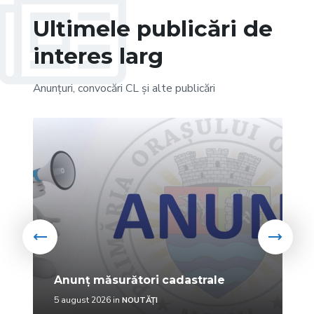
Ultimele publicări de
interes larg
Anunțuri, convocări CL și alte publicări
More
Mo
Anunț măsurători cadastrale
5 august 2026
in
NOUTĂȚI