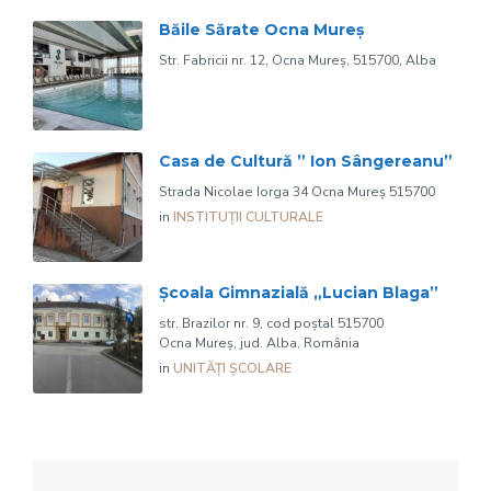
Băile Sărate Ocna Mureș
Str. Fabricii nr. 12, Ocna Mureș, 515700, Alba
Casa de Cultură ” Ion Sângereanu”
Strada Nicolae Iorga 34 Ocna Mureș 515700
in
INSTITUȚII CULTURALE
Școala Gimnazială „Lucian Blaga”
str. Brazilor nr. 9, cod poștal 515700
Ocna Mureș, jud. Alba, România
in
UNITĂȚI ȘCOLARE