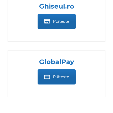
Ghiseul.ro
Plătește
GlobalPay
Plătește