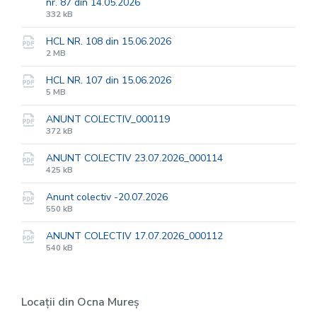
nr. 87 din 14.05.2026
File
File
332 kB
extension:
size:
pdf
HCL NR. 108 din 15.06.2026
File
File
2 MB
extension:
size:
pdf
HCL NR. 107 din 15.06.2026
File
File
5 MB
extension:
size:
pdf
ANUNT COLECTIV_000119
File
File
372 kB
extension:
size:
pdf
ANUNT COLECTIV 23.07.2026_000114
File
File
425 kB
extension:
size:
pdf
Anunt colectiv -20.07.2026
File
File
550 kB
extension:
size:
pdf
ANUNT COLECTIV 17.07.2026_000112
File
File
540 kB
extension:
size:
pdf
Locații din Ocna Mureș