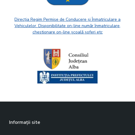
Direcția Regim Permise de Conducere și Înmatriculare a
Vehiculelor. Disponibilitate on-line număr înmatriculare,
chestionare on-line școală șoferi etc
Informații site