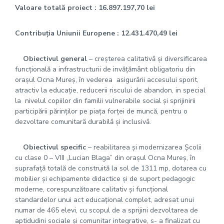
Valoare totală proiect
: 16.897.197,70 lei
Contribuția Uniunii Europene
: 12.431.470,49 lei
Obiectivul general
– creșterea calitativă și diversificarea
funcțională a infrastructurii de invățământ obligatoriu din
orașul Ocna Mureș, în vederea asigurării accesului sporit,
atractiv la educație, reducerii riscului de abandon, in special
la nivelul copiilor din familii vulnerabile social și sprijinirii
participării părinților pe piața forței de muncă, pentru o
dezvoltare comunitară durabilă și inclusivă.
Obiectivul specific
– reabilitarea și modernizarea Școlii
cu clase 0 – VIII „Lucian Blaga” din orașul Ocna Mureș, în
suprafață totală de construită la sol de 1311 mp, dotarea cu
mobilier și echipamente didactice și de suport pedagogic
moderne, corespunzătoare calitativ și funcțional
standardelor unui act educațional complet, adresat unui
numar de 465 elevi, cu scopul de a sprijini dezvoltarea de
aptidudini sociale și comunitar integrative, s- a finalizat cu