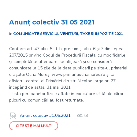
Anunț colectiv 31 05 2021
în
COMUNICATE SERVICIUL VENITURI, TAXE ȘI IMPOZITE 2021
Conform art. 47 alin. 5 lit. b, precum și alin. 6 și 7 din Legea
207/2015 privind Codul de Procedură Fiscală, cu modificările
și completările ulterioare, se afișează și se consideră
comunicate la 15 zile de la data publicării pe site-ul primăriei
orașului Ocna Mureș, www.primariaocnamures.ro și la
afișierul central al Primăriei din str. Nicolae Iorga nr. 27,
începând de astăzi 31 mai 2021
– lista persoanelor fizice aflate în executare silită ale căror
plicuri cu comunicări au fost returnate.
File
pdf
Documente
File
Anunt colectiv 31.05.2021
881 kB
extension:
size:
CITEȘTE MAI MULT