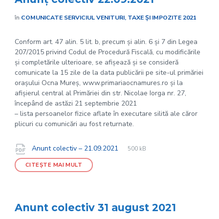
în
COMUNICATE SERVICIUL VENITURI, TAXE ȘI IMPOZITE 2021
Conform art. 47 alin. 5 lit. b, precum și alin. 6 și 7 din Legea
207/2015 privind Codul de Procedură Fiscală, cu modificările
și completările ulterioare, se afișează și se consideră
comunicate la 15 zile de la data publicării pe site-ul primăriei
orașului Ocna Mureș, www.primariaocnamures.ro și la
afișierul central al Primăriei din str. Nicolae Iorga nr. 27,
începând de astăzi 21 septembrie 2021
– lista persoanelor fizice aflate în executare silită ale căror
plicuri cu comunicări au fost returnate.
File
pdf
Documente
File
Anunt colectiv – 21.09.2021
500 kB
extension:
size:
CITEȘTE MAI MULT
Anunt colectiv 31 august 2021