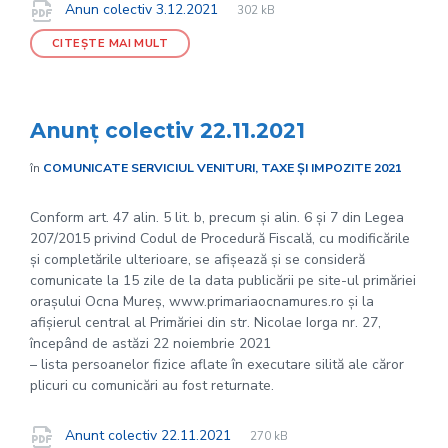
File
pdf
Documente
File
Anun colectiv 3.12.2021
302 kB
extension:
size:
CITEȘTE MAI MULT
Anunț colectiv 22.11.2021
în
COMUNICATE SERVICIUL VENITURI, TAXE ȘI IMPOZITE 2021
Conform art. 47 alin. 5 lit. b, precum și alin. 6 și 7 din Legea
207/2015 privind Codul de Procedură Fiscală, cu modificările
și completările ulterioare, se afișează și se consideră
comunicate la 15 zile de la data publicării pe site-ul primăriei
orașului Ocna Mureș, www.primariaocnamures.ro și la
afișierul central al Primăriei din str. Nicolae Iorga nr. 27,
începând de astăzi 22 noiembrie 2021
– lista persoanelor fizice aflate în executare silită ale căror
plicuri cu comunicări au fost returnate.
File
pdf
Documente
File
Anunt colectiv 22.11.2021
270 kB