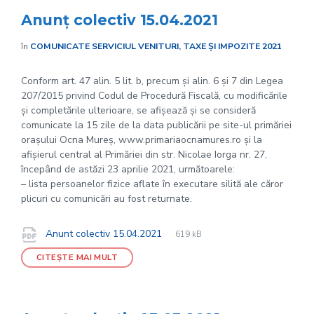
Anunț colectiv 15.04.2021
în
COMUNICATE SERVICIUL VENITURI, TAXE ȘI IMPOZITE 2021
Conform art. 47 alin. 5 lit. b, precum și alin. 6 și 7 din Legea
207/2015 privind Codul de Procedură Fiscală, cu modificările
și completările ulterioare, se afișează și se consideră
comunicate la 15 zile de la data publicării pe site-ul primăriei
orașului Ocna Mureș, www.primariaocnamures.ro și la
afișierul central al Primăriei din str. Nicolae Iorga nr. 27,
începând de astăzi 23 aprilie 2021, următoarele:
– lista persoanelor fizice aflate în executare silită ale căror
plicuri cu comunicări au fost returnate.
File
pdf
Documente
File
Anunt colectiv 15.04.2021
619 kB
extension:
size:
CITEȘTE MAI MULT