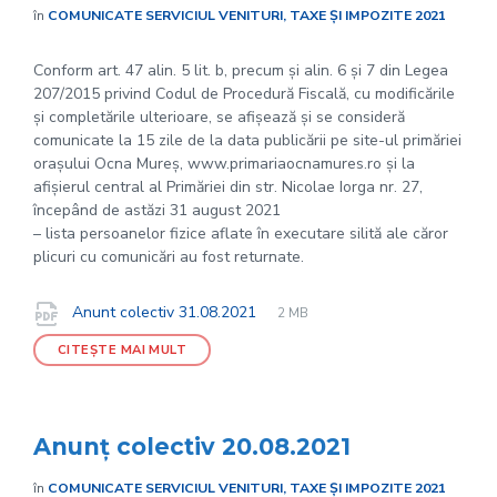
în
COMUNICATE SERVICIUL VENITURI, TAXE ȘI IMPOZITE 2021
Conform art. 47 alin. 5 lit. b, precum și alin. 6 și 7 din Legea
207/2015 privind Codul de Procedură Fiscală, cu modificările
și completările ulterioare, se afișează și se consideră
comunicate la 15 zile de la data publicării pe site-ul primăriei
orașului Ocna Mureș, www.primariaocnamures.ro și la
afișierul central al Primăriei din str. Nicolae Iorga nr. 27,
începând de astăzi 31 august 2021
– lista persoanelor fizice aflate în executare silită ale căror
plicuri cu comunicări au fost returnate.
File
pdf
Documente
File
Anunt colectiv 31.08.2021
2 MB
extension:
size:
CITEȘTE MAI MULT
Anunț colectiv 20.08.2021
în
COMUNICATE SERVICIUL VENITURI, TAXE ȘI IMPOZITE 2021