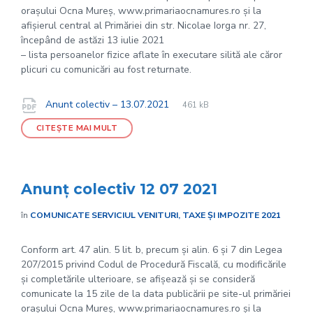
orașului Ocna Mureș, www.primariaocnamures.ro și la
afișierul central al Primăriei din str. Nicolae Iorga nr. 27,
începând de astăzi 13 iulie 2021
– lista persoanelor fizice aflate în executare silită ale căror
plicuri cu comunicări au fost returnate.
File
pdf
Documente
File
Anunt colectiv – 13.07.2021
461 kB
extension:
size:
CITEȘTE MAI MULT
Anunț colectiv 12 07 2021
în
COMUNICATE SERVICIUL VENITURI, TAXE ȘI IMPOZITE 2021
Conform art. 47 alin. 5 lit. b, precum și alin. 6 și 7 din Legea
207/2015 privind Codul de Procedură Fiscală, cu modificările
și completările ulterioare, se afișează și se consideră
comunicate la 15 zile de la data publicării pe site-ul primăriei
orașului Ocna Mureș, www.primariaocnamures.ro și la