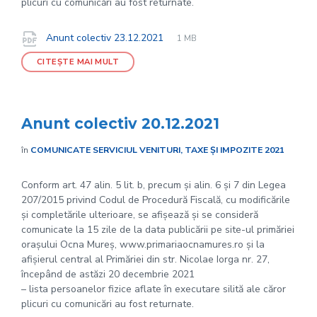
plicuri cu comunicări au fost returnate.
File
pdf
Documente
File
Anunt colectiv 23.12.2021
1 MB
extension:
size:
CITEȘTE MAI MULT
Anunt colectiv 20.12.2021
în
COMUNICATE SERVICIUL VENITURI, TAXE ȘI IMPOZITE 2021
Conform art. 47 alin. 5 lit. b, precum și alin. 6 și 7 din Legea
207/2015 privind Codul de Procedură Fiscală, cu modificările
și completările ulterioare, se afișează și se consideră
comunicate la 15 zile de la data publicării pe site-ul primăriei
orașului Ocna Mureș, www.primariaocnamures.ro și la
afișierul central al Primăriei din str. Nicolae Iorga nr. 27,
începând de astăzi 20 decembrie 2021
– lista persoanelor fizice aflate în executare silită ale căror
plicuri cu comunicări au fost returnate.