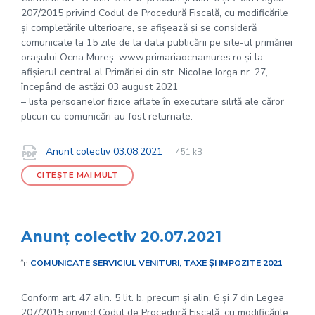
207/2015 privind Codul de Procedură Fiscală, cu modificările
și completările ulterioare, se afișează și se consideră
comunicate la 15 zile de la data publicării pe site-ul primăriei
orașului Ocna Mureș, www.primariaocnamures.ro și la
afișierul central al Primăriei din str. Nicolae Iorga nr. 27,
începând de astăzi 03 august 2021
– lista persoanelor fizice aflate în executare silită ale căror
plicuri cu comunicări au fost returnate.
File
pdf
Documente
File
Anunt colectiv 03.08.2021
451 kB
extension:
size:
CITEȘTE MAI MULT
Anunț colectiv 20.07.2021
în
COMUNICATE SERVICIUL VENITURI, TAXE ȘI IMPOZITE 2021
Conform art. 47 alin. 5 lit. b, precum și alin. 6 și 7 din Legea
207/2015 privind Codul de Procedură Fiscală, cu modificările