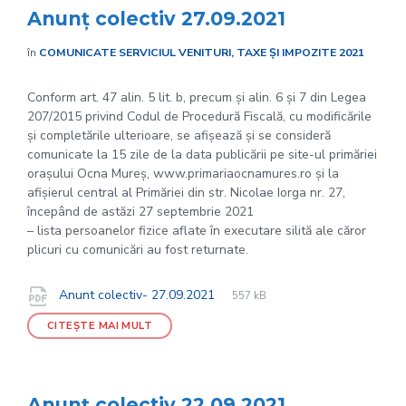
Anunț colectiv 27.09.2021
în
COMUNICATE SERVICIUL VENITURI, TAXE ȘI IMPOZITE 2021
Conform art. 47 alin. 5 lit. b, precum și alin. 6 și 7 din Legea
207/2015 privind Codul de Procedură Fiscală, cu modificările
și completările ulterioare, se afișează și se consideră
comunicate la 15 zile de la data publicării pe site-ul primăriei
orașului Ocna Mureș, www.primariaocnamures.ro și la
afișierul central al Primăriei din str. Nicolae Iorga nr. 27,
începând de astăzi 27 septembrie 2021
– lista persoanelor fizice aflate în executare silită ale căror
plicuri cu comunicări au fost returnate.
File
pdf
Documente
File
Anunt colectiv- 27.09.2021
557 kB
extension:
size:
CITEȘTE MAI MULT
Anunț colectiv 22.09.2021