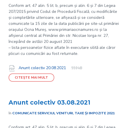
Conform art. 47 alin. 5 lit. b, precum și alin. 6 și 7 din Legea
207/2015 privind Codul de Procedură Fiscală, cu modificările
și completările ulterioare, se afișează și se consideră
comunicate la 15 zile de la data publicării pe site-ul primăriei
orașului Ocna Mureș, www.primariaocnamures.ro și la
afișierul central al Primăriei din str. Nicolae Iorga nr. 27,
începând de astăzi 20 august 2021
– lista persoanelor fizice aflate în executare silită ale căror
plicuri cu comunicări au fost returnate.
File
pdf
Documente
File
Anunt colectiv 20.08.2021
559 kB
extension:
size:
CITEȘTE MAI MULT
Anunt colectiv 03.08.2021
în
COMUNICATE SERVICIUL VENITURI, TAXE ȘI IMPOZITE 2021
Conform art. 47 alin. 5 lit. b, precum și alin. 6 și 7 din Legea