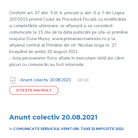
Conform art. 47 alin. 5 lit. b, precum și alin. 6 și 7 din Legea
207/2015 privind Codul de Procedură Fiscală, cu modificările
și completările ulterioare, se afișează și se consideră
comunicate la 15 zile de la data publicării pe site-ul primăriei
orașului Ocna Mureș, www.primariaocnamures.ro și la
afișierul central al Primăriei din str. Nicolae Iorga nr. 27,
începând de astăzi 20 august 2021
– lista persoanelor fizice aflate în executare silită ale căror
plicuri cu comunicări au fost returnate.
File
pdf
Documente
File
Anunt colectiv 20.08.2021
340 kB
extension:
size:
CITEȘTE MAI MULT
Anunt colectiv 20.08.2021
în
COMUNICATE SERVICIUL VENITURI, TAXE ȘI IMPOZITE 2021