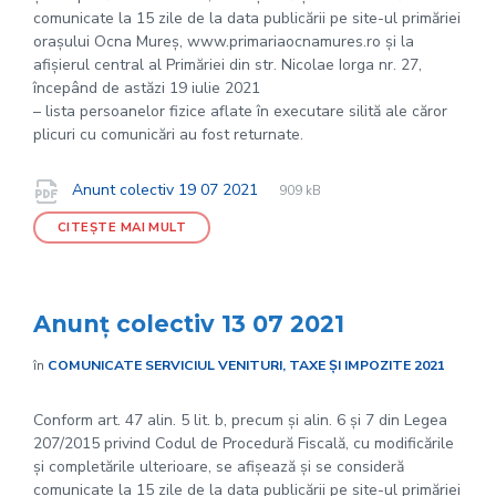
comunicate la 15 zile de la data publicării pe site-ul primăriei
orașului Ocna Mureș, www.primariaocnamures.ro și la
afișierul central al Primăriei din str. Nicolae Iorga nr. 27,
începând de astăzi 19 iulie 2021
– lista persoanelor fizice aflate în executare silită ale căror
plicuri cu comunicări au fost returnate.
File
pdf
Documente
File
Anunt colectiv 19 07 2021
909 kB
extension:
size:
CITEȘTE MAI MULT
Anunț colectiv 13 07 2021
în
COMUNICATE SERVICIUL VENITURI, TAXE ȘI IMPOZITE 2021
Conform art. 47 alin. 5 lit. b, precum și alin. 6 și 7 din Legea
207/2015 privind Codul de Procedură Fiscală, cu modificările
și completările ulterioare, se afișează și se consideră
comunicate la 15 zile de la data publicării pe site-ul primăriei