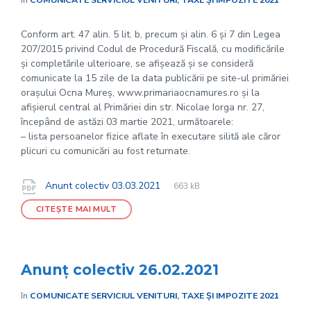
în
COMUNICATE SERVICIUL VENITURI, TAXE ȘI IMPOZITE 2021
Conform art. 47 alin. 5 lit. b, precum și alin. 6 și 7 din Legea
207/2015 privind Codul de Procedură Fiscală, cu modificările
și completările ulterioare, se afișează și se consideră
comunicate la 15 zile de la data publicării pe site-ul primăriei
orașului Ocna Mureș, www.primariaocnamures.ro și la
afișierul central al Primăriei din str. Nicolae Iorga nr. 27,
începând de astăzi 03 martie 2021, următoarele:
– lista persoanelor fizice aflate în executare silită ale căror
plicuri cu comunicări au fost returnate.
File
pdf
Documente
File
Anunt colectiv 03.03.2021
663 kB
extension:
size:
CITEȘTE MAI MULT
Anunț colectiv 26.02.2021
în
COMUNICATE SERVICIUL VENITURI, TAXE ȘI IMPOZITE 2021