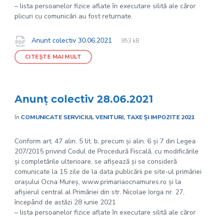
– lista persoanelor fizice aflate în executare silită ale căror
plicuri cu comunicări au fost returnate.
File
pdf
Documente
File
Anunt colectiv 30.06.2021
953 kB
extension:
size:
CITEȘTE MAI MULT
Anunț colectiv 28.06.2021
în
COMUNICATE SERVICIUL VENITURI, TAXE ȘI IMPOZITE 2021
Conform art. 47 alin. 5 lit. b, precum și alin. 6 și 7 din Legea
207/2015 privind Codul de Procedură Fiscală, cu modificările
și completările ulterioare, se afișează și se consideră
comunicate la 15 zile de la data publicării pe site-ul primăriei
orașului Ocna Mureș, www.primariaocnamures.ro și la
afișierul central al Primăriei din str. Nicolae Iorga nr. 27,
începând de astăzi 28 iunie 2021
– lista persoanelor fizice aflate în executare silită ale căror