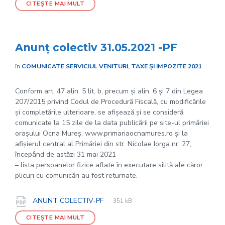
CITEȘTE MAI MULT
Anunț colectiv 31.05.2021 -PF
în
COMUNICATE SERVICIUL VENITURI, TAXE ȘI IMPOZITE 2021
Conform art. 47 alin. 5 lit. b, precum și alin. 6 și 7 din Legea
207/2015 privind Codul de Procedură Fiscală, cu modificările
și completările ulterioare, se afișează și se consideră
comunicate la 15 zile de la data publicării pe site-ul primăriei
orașului Ocna Mureș, www.primariaocnamures.ro și la
afișierul central al Primăriei din str. Nicolae Iorga nr. 27,
începând de astăzi 31 mai 2021
– lista persoanelor fizice aflate în executare silită ale căror
plicuri cu comunicări au fost returnate.
File
pdf
Documente
File
ANUNT COLECTIV-PF
351 kB
extension:
size:
CITEȘTE MAI MULT