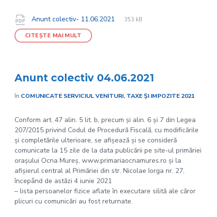
File
pdf
Documente
File
Anunt colectiv- 11.06.2021
353 kB
extension:
size:
CITEȘTE MAI MULT
Anunt colectiv 04.06.2021
în
COMUNICATE SERVICIUL VENITURI, TAXE ȘI IMPOZITE 2021
Conform art. 47 alin. 5 lit. b, precum și alin. 6 și 7 din Legea
207/2015 privind Codul de Procedură Fiscală, cu modificările
și completările ulterioare, se afișează și se consideră
comunicate la 15 zile de la data publicării pe site-ul primăriei
orașului Ocna Mureș, www.primariaocnamures.ro și la
afișierul central al Primăriei din str. Nicolae Iorga nr. 27,
începând de astăzi 4 iunie 2021
– lista persoanelor fizice aflate în executare silită ale căror
plicuri cu comunicări au fost returnate.