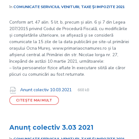
în
COMUNICATE SERVICIUL VENITURI, TAXE ȘI IMPOZITE 2021
Conform art. 47 alin. 5 lit. b, precum și alin. 6 și 7 din Legea
207/2015 privind Codul de Procedură Fiscală, cu modificările
și completările ulterioare, se afișează și se consideră
comunicate la 15 zile de la data publicării pe site-ul primăriei
orașului Ocna Mureș, www.primariaocnamures.ro și la
afișierul central al Primăriei din str. Nicolae Iorga nr. 27,
începând de astăzi 10 martie 2021, următoarele:
– lista persoanelor fizice aflate în executare silită ale căror
plicuri cu comunicări au fost returnate.
File
pdf
Documente
File
Anunt colectiv 10.03.2021
668 kB
extension:
size:
CITEȘTE MAI MULT
Anunț colectiv 3.03 2021