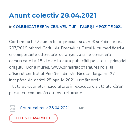
Anunt colectiv 28.04.2021
în
COMUNICATE SERVICIUL VENITURI, TAXE ȘI IMPOZITE 2021
Conform art. 47 alin. 5 lit. b, precum și alin. 6 și 7 din Legea
207/2015 privind Codul de Procedură Fiscală, cu modificările
și completările ulterioare, se afișează și se consideră
comunicate la 15 zile de la data publicării pe site-ul primăriei
orașului Ocna Mureș, www.primariaocnamures.ro și la
afișierul central al Primăriei din str. Nicolae Iorga nr. 27,
începând de astăzi 28 aprilie 2021, următoarele:
– lista persoanelor fizice aflate în executare silită ale căror
plicuri cu comunicări au fost returnate.
File
pdf
Documente
File
Anunt colectiv 28.04.2021
1 MB
extension:
size:
CITEȘTE MAI MULT