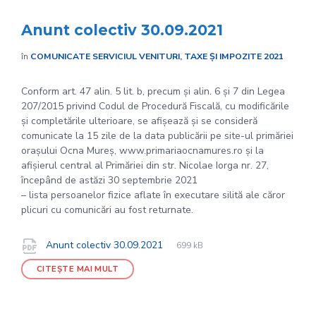
Anunt colectiv 30.09.2021
în
COMUNICATE SERVICIUL VENITURI, TAXE ȘI IMPOZITE 2021
Conform art. 47 alin. 5 lit. b, precum și alin. 6 și 7 din Legea
207/2015 privind Codul de Procedură Fiscală, cu modificările
și completările ulterioare, se afișează și se consideră
comunicate la 15 zile de la data publicării pe site-ul primăriei
orașului Ocna Mureș, www.primariaocnamures.ro și la
afișierul central al Primăriei din str. Nicolae Iorga nr. 27,
începând de astăzi 30 septembrie 2021
– lista persoanelor fizice aflate în executare silită ale căror
plicuri cu comunicări au fost returnate.
File
pdf
Documente
File
Anunt colectiv 30.09.2021
699 kB
extension:
size:
CITEȘTE MAI MULT