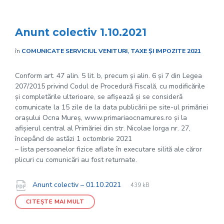
Anunt colectiv 1.10.2021
în
COMUNICATE SERVICIUL VENITURI, TAXE ȘI IMPOZITE 2021
Conform art. 47 alin. 5 lit. b, precum și alin. 6 și 7 din Legea
207/2015 privind Codul de Procedură Fiscală, cu modificările
și completările ulterioare, se afișează și se consideră
comunicate la 15 zile de la data publicării pe site-ul primăriei
orașului Ocna Mureș, www.primariaocnamures.ro și la
afișierul central al Primăriei din str. Nicolae Iorga nr. 27,
începând de astăzi 1 octombrie 2021
– lista persoanelor fizice aflate în executare silită ale căror
plicuri cu comunicări au fost returnate.
File
pdf
Documente
File
Anunt colectiv – 01.10.2021
439 kB
extension:
size:
CITEȘTE MAI MULT