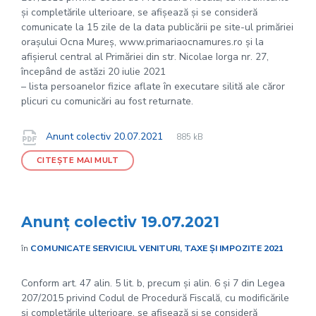
și completările ulterioare, se afișează și se consideră
comunicate la 15 zile de la data publicării pe site-ul primăriei
orașului Ocna Mureș, www.primariaocnamures.ro și la
afișierul central al Primăriei din str. Nicolae Iorga nr. 27,
începând de astăzi 20 iulie 2021
– lista persoanelor fizice aflate în executare silită ale căror
plicuri cu comunicări au fost returnate.
File
pdf
Documente
File
Anunt colectiv 20.07.2021
885 kB
extension:
size:
CITEȘTE MAI MULT
Anunț colectiv 19.07.2021
în
COMUNICATE SERVICIUL VENITURI, TAXE ȘI IMPOZITE 2021
Conform art. 47 alin. 5 lit. b, precum și alin. 6 și 7 din Legea
207/2015 privind Codul de Procedură Fiscală, cu modificările
și completările ulterioare, se afișează și se consideră