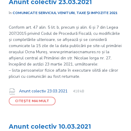
Anunt colectiv 23.03.2021
în
COMUNICATE SERVICIUL VENITURI, TAXE ȘI IMPOZITE 2021
Conform art. 47 alin. 5 lit. b, precum și alin. 6 și 7 din Legea
207/2015 privind Codul de Procedură Fiscală, cu modificările
și completările ulterioare, se afișează și se consideră
comunicate la 15 zile de la data publicării pe site-ul primăriei
orașului Ocna Mureș, www.primariaocnamures.ro și la
afișierul central al Primăriei din str. Nicolae Iorga nr. 27,
începând de astăzi 23 martie 2021, următoarele:
– lista persoanelor fizice aflate în executare silită ale căror
plicuri cu comunicări au fost returnate.
File
pdf
Documente
File
Anunt colectiv 23.03.2021
418 kB
extension:
size:
CITEȘTE MAI MULT
Anunt colectiv 10.03.2021