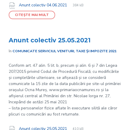
File
pdf
Documente
File
Anunt colectiv 04.06.2021
384 kB
extension:
size:
CITEȘTE MAI MULT
Anunt colectiv 25.05.2021
în
COMUNICATE SERVICIUL VENITURI, TAXE ȘI IMPOZITE 2021
Conform art. 47 alin. 5 lit. b, precum și alin. 6 și 7 din Legea
207/2015 privind Codul de Procedură Fiscală, cu modificările
și completările ulterioare, se afișează și se consideră
comunicate la 15 zile de la data publicării pe site-ul primăriei
orașului Ocna Mureș, www.primariaocnamures.ro și la
afișierul central al Primăriei din str. Nicolae Iorga nr. 27,
începând de astăzi 25 mai 2021
– lista persoanelor fizice aflate în executare silită ale căror
plicuri cu comunicări au fost returnate.
File
pdf
Documente
File
Anunt colectiv 25.05.2021
410 kB