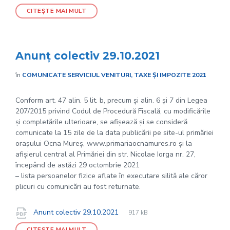
extension:
size:
CITEȘTE MAI MULT
Anunț colectiv 29.10.2021
în
COMUNICATE SERVICIUL VENITURI, TAXE ȘI IMPOZITE 2021
Conform art. 47 alin. 5 lit. b, precum și alin. 6 și 7 din Legea
207/2015 privind Codul de Procedură Fiscală, cu modificările
și completările ulterioare, se afișează și se consideră
comunicate la 15 zile de la data publicării pe site-ul primăriei
orașului Ocna Mureș, www.primariaocnamures.ro și la
afișierul central al Primăriei din str. Nicolae Iorga nr. 27,
începând de astăzi 29 octombrie 2021
– lista persoanelor fizice aflate în executare silită ale căror
plicuri cu comunicări au fost returnate.
File
pdf
Documente
File
Anunt colectiv 29.10.2021
917 kB
extension:
size:
CITEȘTE MAI MULT