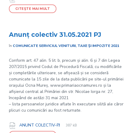
extension:
size:
CITEȘTE MAI MULT
Anunț colectiv 31.05.2021 PJ
în
COMUNICATE SERVICIUL VENITURI, TAXE ȘI IMPOZITE 2021
Conform art. 47 alin. 5 lit. b, precum și alin. 6 și 7 din Legea
207/2015 privind Codul de Procedură Fiscală, cu modificările
și completările ulterioare, se afișează și se consideră
comunicate la 15 zile de la data publicării pe site-ul primăriei
orașului Ocna Mureș, www.primariaocnamures.ro și la
afișierul central al Primăriei din str. Nicolae Iorga nr. 27,
începând de astăzi 31 mai 2021
– lista persoanelor juridice aflate în executare silită ale căror
plicuri cu comunicări au fost returnate.
File
pdf
Documente
File
ANUNT COLECTIV-PJ
387 kB
extension:
size: