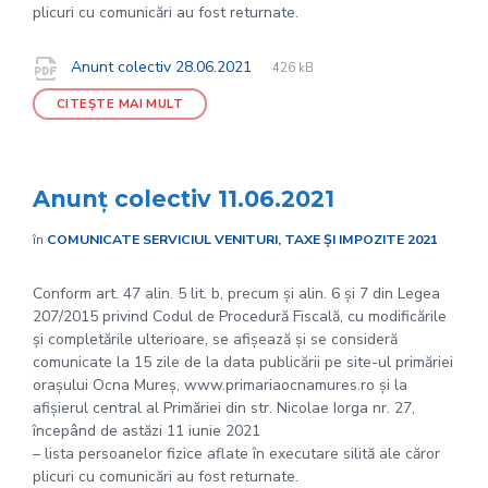
plicuri cu comunicări au fost returnate.
File
pdf
Documente
File
Anunt colectiv 28.06.2021
426 kB
extension:
size:
CITEȘTE MAI MULT
Anunț colectiv 11.06.2021
în
COMUNICATE SERVICIUL VENITURI, TAXE ȘI IMPOZITE 2021
Conform art. 47 alin. 5 lit. b, precum și alin. 6 și 7 din Legea
207/2015 privind Codul de Procedură Fiscală, cu modificările
și completările ulterioare, se afișează și se consideră
comunicate la 15 zile de la data publicării pe site-ul primăriei
orașului Ocna Mureș, www.primariaocnamures.ro și la
afișierul central al Primăriei din str. Nicolae Iorga nr. 27,
începând de astăzi 11 iunie 2021
– lista persoanelor fizice aflate în executare silită ale căror
plicuri cu comunicări au fost returnate.