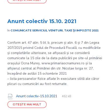
Anunt colectiv 15.10. 2021
în
COMUNICATE SERVICIUL VENITURI, TAXE ȘI IMPOZITE 2021
Conform art. 47 alin. 5 lit. b, precum și alin. 6 și 7 din Legea
207/2015 privind Codul de Procedură Fiscală, cu modificările
și completările ulterioare, se afișează și se consideră
comunicate la 15 zile de la data publicării pe site-ul primăriei
orașului Ocna Mureș, www.primariaocnamures.ro și la
afișierul central al Primăriei din str. Nicolae Iorga nr. 27,
începând de astăzi 15 octombrie 2021
– lista persoanelor fizice aflate în executare silită ale căror
plicuri cu comunicări au fost returnate.
File
pdf
Documente
File
Anunt colectiv-15.10.2021
462 kB
extension:
size:
CITEȘTE MAI MULT