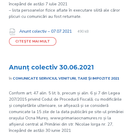
începând de astăzi 7 iulie 2021
– lista persoanelor fizice aflate în executare silită ale căror
plicuri cu comunicări au fost returnate.
File
pdf
Documente
File
Anunt colectiv – 07.07.2021
490 kB
extension:
size:
CITEȘTE MAI MULT
Anunț colectiv 30.06.2021
în
COMUNICATE SERVICIUL VENITURI, TAXE ȘI IMPOZITE 2021
Conform art. 47 alin. 5 lit. b, precum și alin. 6 și 7 din Legea
207/2015 privind Codul de Procedură Fiscală, cu modificările
și completările ulterioare, se afișează și se consideră
comunicate la 15 zile de la data publicării pe site-ul primăriei
orașului Ocna Mureș, www.primariaocnamures.ro și la
afișierul central al Primăriei din str. Nicolae Iorga nr. 27,
începând de astăzi 30 iunie 2021