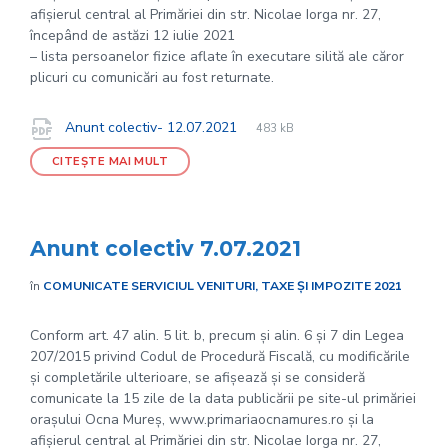
afișierul central al Primăriei din str. Nicolae Iorga nr. 27,
începând de astăzi 12 iulie 2021
– lista persoanelor fizice aflate în executare silită ale căror
plicuri cu comunicări au fost returnate.
File
pdf
Documente
File
Anunt colectiv- 12.07.2021
483 kB
extension:
size:
CITEȘTE MAI MULT
Anunt colectiv 7.07.2021
în
COMUNICATE SERVICIUL VENITURI, TAXE ȘI IMPOZITE 2021
Conform art. 47 alin. 5 lit. b, precum și alin. 6 și 7 din Legea
207/2015 privind Codul de Procedură Fiscală, cu modificările
și completările ulterioare, se afișează și se consideră
comunicate la 15 zile de la data publicării pe site-ul primăriei
orașului Ocna Mureș, www.primariaocnamures.ro și la
afișierul central al Primăriei din str. Nicolae Iorga nr. 27,