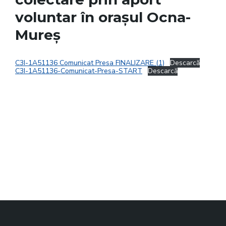
voluntar în orașul Ocna-
Mureș
C3I-1A51136 Comunicat Presa FINALIZARE (1)
Descarcă
C3I-1A51136-Comunicat-Presa-START
Descarcă