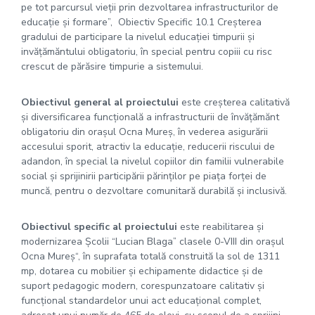
pe tot parcursul vieţii prin dezvoltarea infrastructurilor de
educaţie şi formare”, Obiectiv Specific 10.1 Creşterea
gradului de participare la nivelul educaţiei timpurii şi
invăţămăntului obligatoriu, în special pentru copiii cu risc
crescut de părăsire timpurie a sistemului.
Obiectivul general al proiectului
este creşterea calitativă
şi diversificarea funcţională a infrastructurii de învăţămănt
obligatoriu din oraşul Ocna Mureş, în vederea asigurării
accesului sporit, atractiv la educaţie, reducerii riscului de
adandon, în special la nivelul copiilor din familii vulnerabile
social şi sprijinirii participării părinţilor pe piaţa forţei de
muncă, pentru o dezvoltare comunitară durabilă şi inclusivă.
Obiectivul specific al proiectului
este reabilitarea şi
modernizarea Şcolii “Lucian Blaga” clasele 0-VIII din oraşul
Ocna Mureş“, în suprafata totală construită la sol de 1311
mp, dotarea cu mobilier şi echipamente didactice şi de
suport pedagogic modern, corespunzatoare calitativ şi
funcţional standardelor unui act educaţional complet,