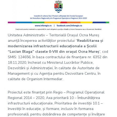
Unitatea Administrativ – Teritorială Oraşul Ocna Mureş
anunţă începerea activităţilor proiectului “
Reabilitarea şi
modernizarea infrastructurii educaţionale a Şcolii
“Lucian Blaga” clasele 0-VIII din oraşul Ocna Mureş
“, cod
SMIS: 124656, în baza contractului de finanţare nr. 6352 din
18.11.2020, încheiat cu Ministerul Lucrărilor Publice,
Dezvoltării şi Administraţiei, în calitate de Autoritate de
Management și cu Agenţia pentru Dezvoltare Centru, în
calitate de Organism Intermediar.
Proiectul este finanțat prin Regio – Programul Operaţional
Regional 2014 – 2020, Axa prioritară 10 – Îmbunătăţirea
infrastructurii educaţionale, Prioritatea de investiții 10.1 –
Investiţii în educaţie, şi formare, inclusiv în formarea
profesională, pentru dobăndirea de competenţe şi învăţare