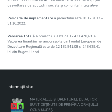
adresat unui număr de 465 de elevi, cu scopul de a sprijini
dezvoltarea de aptitudini sociale şi comunitar integrative.
Perioada de implementare
a proiectului este 01.12.2017 –
31.10.2022.
Valoarea totală
a proiectului este de 12.431.470,49 lei.
Valoarea finanţării nerambursabile din Fondul European de
Dezvoltare Regională este de 12.182.841,08 și 248.629,41
lei din Bugetul local.
Informații site
MATERIALELE ȘI DREPTURILE DE AUTOR
SUNT DEȚINUTE DE PRIMĂRIA ORAȘULUI
OCNA MUREȘ.