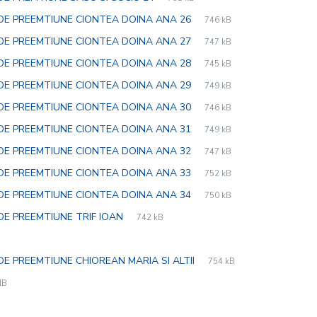
extension:
size:
File
pdf
File
 DE PREEMTIUNE CIONTEA DOINA ANA 26
746 kB
extension:
size:
File
pdf
File
 DE PREEMTIUNE CIONTEA DOINA ANA 27
747 kB
extension:
size:
File
pdf
File
 DE PREEMTIUNE CIONTEA DOINA ANA 28
745 kB
extension:
size:
File
pdf
File
 DE PREEMTIUNE CIONTEA DOINA ANA 29
749 kB
extension:
size:
File
pdf
File
 DE PREEMTIUNE CIONTEA DOINA ANA 30
746 kB
extension:
size:
File
pdf
File
 DE PREEMTIUNE CIONTEA DOINA ANA 31
749 kB
extension:
size:
File
pdf
File
 DE PREEMTIUNE CIONTEA DOINA ANA 32
747 kB
extension:
size:
File
pdf
File
 DE PREEMTIUNE CIONTEA DOINA ANA 33
752 kB
extension:
size:
File
pdf
File
 DE PREEMTIUNE CIONTEA DOINA ANA 34
750 kB
extension:
size:
File
pdf
File
DE PREEMTIUNE TRIF IOAN
742 kB
extension:
size:
File
pdf
File
E PREEMTIUNE CHIOREAN MARIA SI ALTII
754 kB
extension:
size:
e
f
e
MB
ension:
e:
: