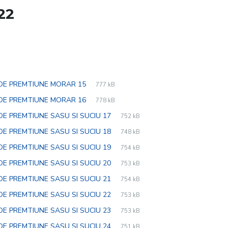
22
File
pdf
File
 DE PREMTIUNE MORAR 15
777 kB
extension:
size:
File
pdf
File
 DE PREMTIUNE MORAR 16
778 kB
extension:
size:
File
pdf
File
DE PREMTIUNE SASU SI SUCIU 17
752 kB
extension:
size:
File
pdf
File
DE PREMTIUNE SASU SI SUCIU 18
748 kB
extension:
size:
File
pdf
File
DE PREMTIUNE SASU SI SUCIU 19
754 kB
extension:
size:
File
pdf
File
DE PREMTIUNE SASU SI SUCIU 20
753 kB
extension:
size:
File
pdf
File
DE PREMTIUNE SASU SI SUCIU 21
754 kB
extension:
size:
File
pdf
File
DE PREMTIUNE SASU SI SUCIU 22
753 kB
extension:
size:
File
pdf
File
DE PREMTIUNE SASU SI SUCIU 23
753 kB
extension:
size:
File
pdf
File
DE PREMTIUNE SASU SI SUCIU 24
751 kB