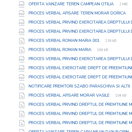
size:
File
pdf
File
OFERTA VANZARE TEREN CAMPEAN OTILIA
2 MB
extens
size:
PROCES VERBAL AFISARE TEREN MORAR DORICA
PROCES VERBAL PRIVIND EXERCITAREA DREPTULUI 
PROCES VERBAL PRIVIND EXERCITAREA DREPTULUI 
File
jpg
File
PROCES VERBAL ROMAN MARIA 001
136 kB
extension:
size:
File
jpg
File
PROCES VERBAL ROMAN MARIA
164 kB
extension:
size:
PROCES VERBAL PRIVIND EXERCITAREA DREPTULUI
PROCES VERBAL EXERCITARE DREPT DE PREEMTIUN
PROCES VERBAL EXERCITARE DREPT DE PREEMTIUN
NOTIFICARE PREMTORI SZABO PARASCHIVA SI ALTII
File
jpg
File
PROCES VERBAL AFISARE MORAR VASILE
104 kB
extension
size:
PROCES VERBAL PRIVIND DREPTUL DE PREMTIUNE M
PROCES VERBAL PRIVIND DREPTUL DE PREMTIUNE M
PROCES VERBAL PRIVIND DREPTUL DE PREMTIUNE M
OFERTA VANZARE TEREN CAPALNEAN DAN FLORIN