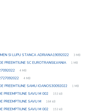
File
pdf
File
MEN SI LUPU STANCA ADRIANA19092022
3 MB
extension:
size:
File
pdf
File
 DE PREEMTIUNE SC EUROTRANSILVANIA
1 MB
extension:
size:
File
pdf
File
27092022
4 MB
extension:
size:
File
pdf
File
2727092022
4 MB
extension:
size:
File
pdf
File
 DE PREEMTIUNE SAMU IOANOS30092022
1 MB
extension:
size:
File
jpg
File
DE PREEMPTIUNE SAVU M 002
153 kB
extension:
size:
File
jpg
File
DE PREEMPTIUNE SAVU M
164 kB
extension:
size:
File
jpg
File
DE PREEMPTIUNE SAVU M 002
153 kB