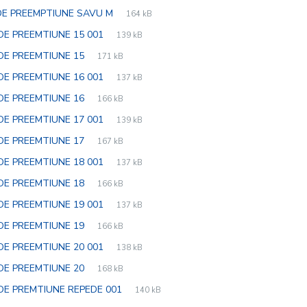
extension:
size:
File
jpg
File
DE PREEMPTIUNE SAVU M
164 kB
extension:
size:
File
jpg
File
DE PREEMTIUNE 15 001
139 kB
extension:
size:
File
jpg
File
DE PREEMTIUNE 15
171 kB
extension:
size:
File
jpg
File
DE PREEMTIUNE 16 001
137 kB
extension:
size:
File
jpg
File
DE PREEMTIUNE 16
166 kB
extension:
size:
File
jpg
File
DE PREEMTIUNE 17 001
139 kB
extension:
size:
File
jpg
File
DE PREEMTIUNE 17
167 kB
extension:
size:
File
jpg
File
DE PREEMTIUNE 18 001
137 kB
extension:
size:
File
jpg
File
DE PREEMTIUNE 18
166 kB
extension:
size:
File
jpg
File
DE PREEMTIUNE 19 001
137 kB
extension:
size:
File
jpg
File
DE PREEMTIUNE 19
166 kB
extension:
size:
File
jpg
File
DE PREEMTIUNE 20 001
138 kB
extension:
size:
File
jpg
File
DE PREEMTIUNE 20
168 kB
extension:
size:
File
jpg
File
DE PREMTIUNE REPEDE 001
140 kB
extension:
size: