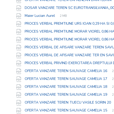
DOSAR VANZARE TEREN SC EUROTRANSILVANIA_0
File
pdf
File
Maier Lucian Aurel
2 MB
extension:
size:
PROCES VERBAL PREMTIUNE URS IOAN 0,29 HA SI 0
PROCES VERBAL PREMTIUNE MORAR VIOREL 0,86 H
PROCES VERBAL PREMTIUNE MORAR VIOREL 0,86 H
PROCES VERBAL DE AFISARE VANZARE TEREN SAVU
PROCES VERBAL DE AFISARE VANZARE TER EN SAV
PROCES VERBAL PRIVIND EXERCITAREA DREPTULUI
F
p
F
OFERTA VANZARE TEREN SAUVAGE CAMELIA 16
2
e
s
F
p
F
OFERTA VANZARE TEREN SAUVAGE CAMELIA 17
2
e
s
F
p
F
OFERTA VANZARE TEREN SAUVAGE CAMELIA 18
2
e
s
F
p
F
OFERTA VANZARE TEREN SAUVAGE CAMELIA 19
2
e
s
OFERTA VANZARE TEREN TUECU VASILE SORIN 20
F
p
F
OFERTA VANZARE TEREN SAUVAGE CAMELIA 15
2