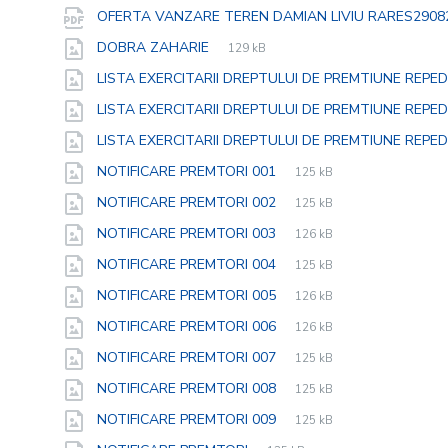
e
s
OFERTA VANZARE TEREN DAMIAN LIVIU RARES290
File
jpg
File
DOBRA ZAHARIE
129 kB
extension:
size:
LISTA EXERCITARII DREPTULUI DE PREMTIUNE REPED
LISTA EXERCITARII DREPTULUI DE PREMTIUNE REPED
LISTA EXERCITARII DREPTULUI DE PREMTIUNE REPE
File
jpg
File
NOTIFICARE PREMTORI 001
125 kB
extension:
size:
File
jpg
File
NOTIFICARE PREMTORI 002
125 kB
extension:
size:
File
jpg
File
NOTIFICARE PREMTORI 003
126 kB
extension:
size:
File
jpg
File
NOTIFICARE PREMTORI 004
125 kB
extension:
size:
File
jpg
File
NOTIFICARE PREMTORI 005
126 kB
extension:
size:
File
jpg
File
NOTIFICARE PREMTORI 006
126 kB
extension:
size:
File
jpg
File
NOTIFICARE PREMTORI 007
125 kB
extension:
size:
File
jpg
File
NOTIFICARE PREMTORI 008
125 kB
extension:
size:
File
jpg
File
NOTIFICARE PREMTORI 009
125 kB
extension:
size: