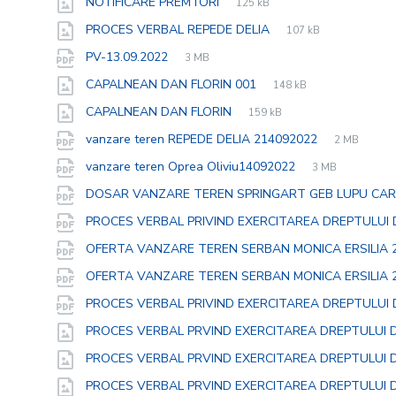
File
jpg
File
NOTIFICARE PREMTORI
125 kB
extension:
size:
File
jpg
File
PROCES VERBAL REPEDE DELIA
107 kB
extension:
size:
File
pdf
File
PV-13.09.2022
3 MB
extension:
size:
File
jpg
File
CAPALNEAN DAN FLORIN 001
148 kB
extension:
size:
File
jpg
File
CAPALNEAN DAN FLORIN
159 kB
extension:
size:
File
pdf
File
vanzare teren REPEDE DELIA 214092022
2 MB
extension:
size:
File
pdf
File
vanzare teren Oprea Oliviu14092022
3 MB
extension:
size:
DOSAR VANZARE TEREN SPRINGART GEB LUPU CAR
PROCES VERBAL PRIVIND EXERCITAREA DREPTULUI
OFERTA VANZARE TEREN SERBAN MONICA ERSILIA 
OFERTA VANZARE TEREN SERBAN MONICA ERSILIA 
PROCES VERBAL PRIVIND EXERCITAREA DREPTULUI
PROCES VERBAL PRVIND EXERCITAREA DREPTULUI 
PROCES VERBAL PRVIND EXERCITAREA DREPTULUI 
PROCES VERBAL PRVIND EXERCITAREA DREPTULUI 