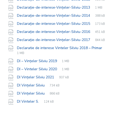
extension:
size:
File
pdf
File
Declarație-de-interese-Vințeler-Silviu-2013
1 MB
extension:
size:
File
pdf
File
Declarație-de-interese-Vințeler-Silviu-2014
388 kB
extension:
size:
File
pdf
File
Declarație-de-interese-Vințeler-Silviu-2015
173 kB
extension:
size:
File
pdf
File
Declarație-de-interese-Vințeler-Silviu-2016
451 kB
extension:
size:
File
pdf
File
Declarație-de-interese-Vințeler-Silviu-2017
844 kB
extension:
size:
File
pdf
File
Declaratie de interese Vinteler Silviu 2018 – Primar
extens
size:
1 MB
File
pdf
File
DI – Vințeler Silviu 2019
1 MB
extension:
size:
File
pdf
File
DI – Vinteler Silviu 2020
1 MB
extension:
size:
File
pdf
File
DI Vințeler Silviu 2021
937 kB
extension:
size:
File
pdf
File
DI Vințeler Silviu
734 kB
extension:
size:
File
pdf
File
DI Vințeler Silviu
866 kB
extension:
size:
File
pdf
File
DI Vinteler S.
124 kB
extension:
size: