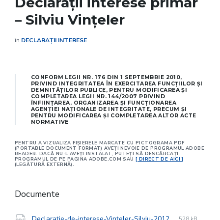
Declarații interese primar
– Silviu Vințeler
în
DECLARAȚII INTERESE
CONFORM LEGII NR. 176 DIN 1 SEPTEMBRIE 2010,
PRIVIND INTEGRITATEA ÎN EXERCITAREA FUNCŢIILOR ŞI
DEMNITĂŢILOR PUBLICE, PENTRU MODIFICAREA ŞI
COMPLETAREA LEGII NR. 144/2007 PRIVIND
ÎNFIINŢAREA, ORGANIZAREA ŞI FUNCŢIONAREA
AGENŢIEI NAŢIONALE DE INTEGRITATE, PRECUM ŞI
PENTRU MODIFICAREA ŞI COMPLETAREA ALTOR ACTE
NORMATIVE
PENTRU A VIZUALIZA FIŞIERELE MARCATE CU PICTOGRAMA PDF
(PORTABLE DOCUMENT FORMAT) AVEŢI NEVOIE DE PROGRAMUL ADOBE
READER. DACĂ NU-L AVEŢI INSTALAT, PUTEŢI SĂ DESCĂRCAŢI
PROGRAMUL DE PE PAGINA ADOBE.COM SAU
[ DIRECT DE AICI ]
(LEGĂTURĂ EXTERNĂ).
Documente
File
pdf
File
Declarație-de-interese-Vințeler-Silviu-2012
528 kB