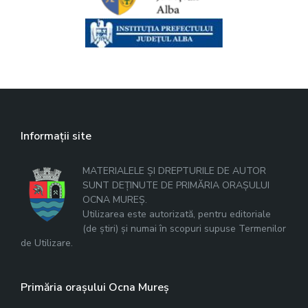
Informații site
MATERIALELE ȘI DREPTURILE DE AUTOR
SUNT DEȚINUTE DE PRIMĂRIA ORAȘULUI
OCNA MUREȘ.
Utilizarea este autorizată, pentru editoriale
(de știri) și numai în scopuri supuse Termenilor
de Utilizare.
Primăria orașului Ocna Mureș