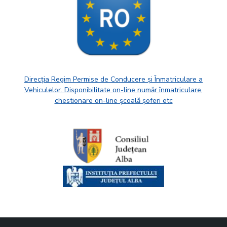
Direcția Regim Permise de Conducere și Înmatriculare a
Vehiculelor. Disponibilitate on-line număr înmatriculare,
chestionare on-line școală șoferi etc