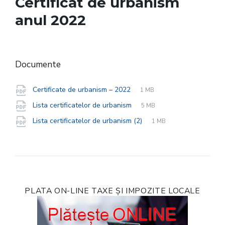
Certificat de urbanism
anul 2022
Documente
File
pdf
File
Certificate de urbanism – 2022
1 MB
extension:
size:
File
pdf
File
Lista certificatelor de urbanism
5 MB
extension:
size:
File
pdf
File
Lista certificatelor de urbanism (2)
1 MB
extension:
size:
PLATA ON-LINE TAXE ȘI IMPOZITE LOCALE