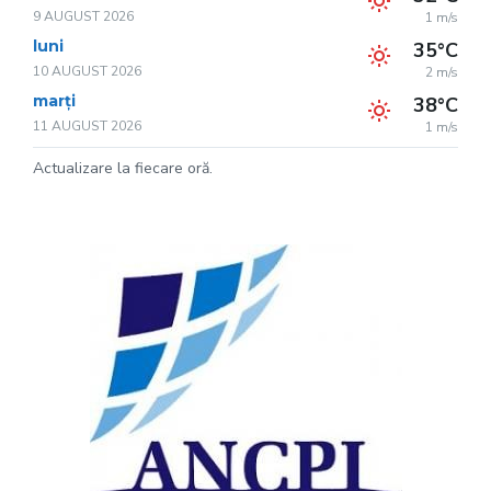
9 AUGUST 2026
1 m/s
luni
35°C
10 AUGUST 2026
2 m/s
marți
38°C
11 AUGUST 2026
1 m/s
Actualizare la fiecare oră.