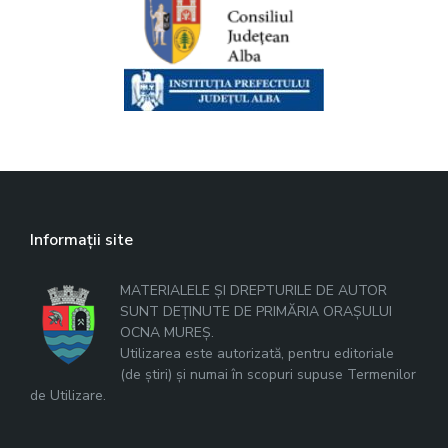
Informații site
MATERIALELE ȘI DREPTURILE DE AUTOR
SUNT DEȚINUTE DE PRIMĂRIA ORAȘULUI
OCNA MUREȘ.
Utilizarea este autorizată, pentru editoriale
(de știri) și numai în scopuri supuse Termenilor
de Utilizare.