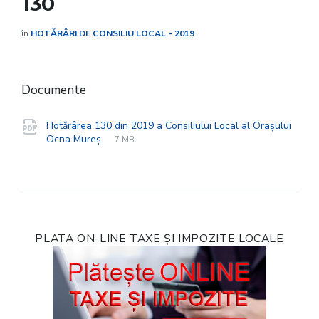
130
în
HOTĂRÂRI DE CONSILIU LOCAL - 2019
Documente
Hotărârea 130 din 2019 a Consiliului Local al Orașului
File
pdf
File
Ocna Mureș
7 MB
extension:
size:
PLATA ON-LINE TAXE ȘI IMPOZITE LOCALE