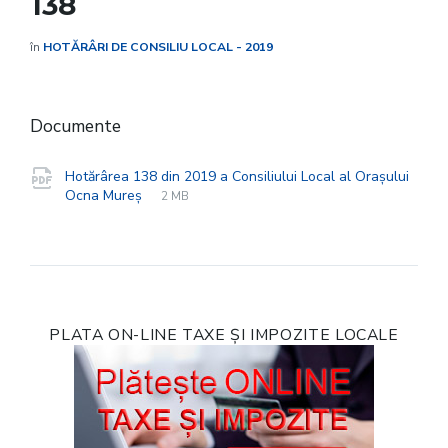
138
în
HOTĂRÂRI DE CONSILIU LOCAL - 2019
Documente
Hotărârea 138 din 2019 a Consiliului Local al Orașului
File
pdf
File
Ocna Mureș
2 MB
extension:
size:
PLATA ON-LINE TAXE ȘI IMPOZITE LOCALE