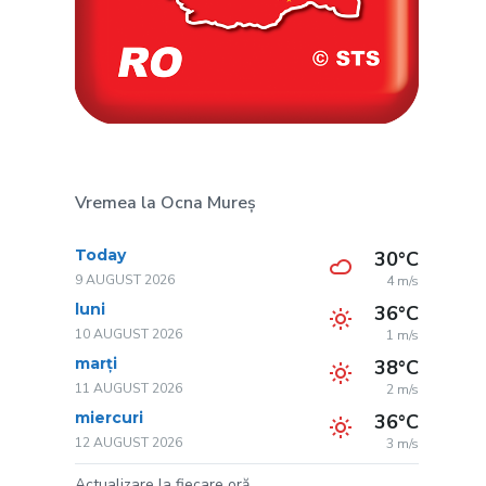
Vremea la Ocna Mureș
Today
30°C
9 AUGUST 2026
4 m/s
luni
36°C
10 AUGUST 2026
1 m/s
marți
38°C
11 AUGUST 2026
2 m/s
miercuri
36°C
12 AUGUST 2026
3 m/s
Actualizare la fiecare oră.