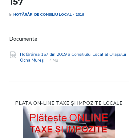
157
în
HOTĂRÂRI DE CONSILIU LOCAL - 2019
Documente
Hotărârea 157 din 2019 a Consiliului Local al Orașului
File
pdf
File
Ocna Mureș
4 MB
extension:
size:
PLATA ON-LINE TAXE ȘI IMPOZITE LOCALE