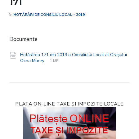
171
în
HOTĂRÂRI DE CONSILIU LOCAL - 2019
Documente
Hotărârea 171 din 2019 a Consiliului Local al Orașului
File
pdf
File
Ocna Mureș
1 MB
extension:
size:
PLATA ON-LINE TAXE ȘI IMPOZITE LOCALE