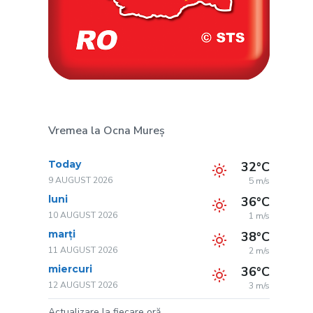
Vremea la Ocna Mureș
Today
32°C
9 AUGUST 2026
5 m/s
luni
36°C
10 AUGUST 2026
1 m/s
marți
38°C
11 AUGUST 2026
2 m/s
miercuri
36°C
12 AUGUST 2026
3 m/s
Actualizare la fiecare oră.