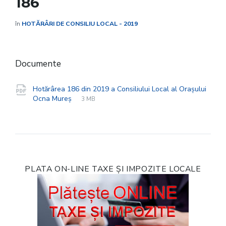
186
în
HOTĂRÂRI DE CONSILIU LOCAL - 2019
Documente
Hotărârea 186 din 2019 a Consiliului Local al Orașului
File
pdf
File
Ocna Mureș
3 MB
extension:
size:
PLATA ON-LINE TAXE ȘI IMPOZITE LOCALE