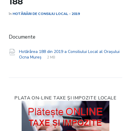
188
în
HOTĂRÂRI DE CONSILIU LOCAL - 2019
Documente
Hotărârea 188 din 2019 a Consiliului Local al Orașului
File
pdf
File
Ocna Mureș
2 MB
extension:
size:
PLATA ON-LINE TAXE ȘI IMPOZITE LOCALE