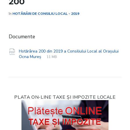
200
în
HOTĂRÂRI DE CONSILIU LOCAL - 2019
Documente
Hotărârea 200 din 2019 a Consiliului Local al Orașului
File
pdf
File
Ocna Mureș
11 MB
extension:
size:
PLATA ON-LINE TAXE ȘI IMPOZITE LOCALE