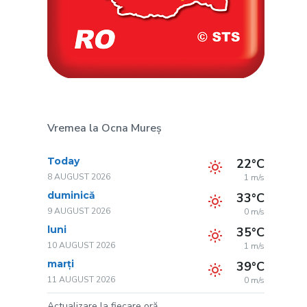
Vremea la Ocna Mureș
Today
22°C
8 AUGUST 2026
1 m/s
duminică
33°C
9 AUGUST 2026
0 m/s
luni
35°C
10 AUGUST 2026
1 m/s
marți
39°C
11 AUGUST 2026
0 m/s
Actualizare la fiecare oră.