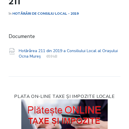
211
în
HOTĂRÂRI DE CONSILIU LOCAL - 2019
Documente
Hotărârea 211 din 2019 a Consiliului Local al Orașului
File
pdf
File
Ocna Mureș
659 kB
extension:
size:
PLATA ON-LINE TAXE ȘI IMPOZITE LOCALE