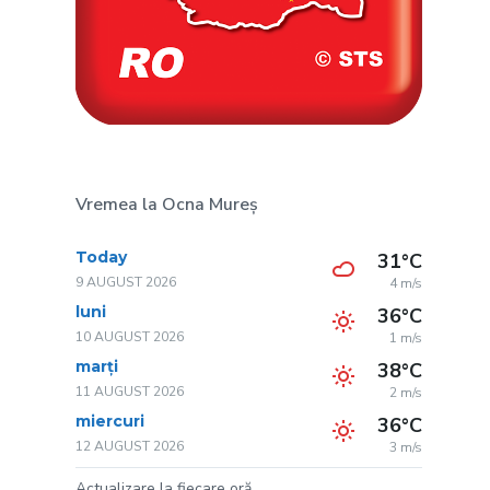
Vremea la Ocna Mureș
Today
31°C
9 AUGUST 2026
4 m/s
luni
36°C
10 AUGUST 2026
1 m/s
marți
38°C
11 AUGUST 2026
2 m/s
miercuri
36°C
12 AUGUST 2026
3 m/s
Actualizare la fiecare oră.