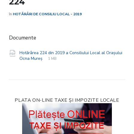
224
în
HOTĂRÂRI DE CONSILIU LOCAL - 2019
Documente
Hotărârea 224 din 2019 a Consiliului Local al Orașului
File
pdf
File
Ocna Mureș
1 MB
extension:
size:
PLATA ON-LINE TAXE ȘI IMPOZITE LOCALE