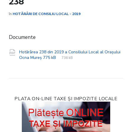
238
în
HOTĂRÂRI DE CONSILIU LOCAL - 2019
Documente
Hotărârea 238 din 2019 a Consiliului Local al Orașului
File
pdf
File
Ocna Mureș 775 kB
736 kB
extension:
size:
PLATA ON-LINE TAXE ȘI IMPOZITE LOCALE