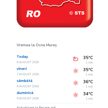
Vremea la Ocna Mureș
Today
35°C
6 AUGUST 2026
1 m/s
vineri
35°C
7 AUGUST 2026
1 m/s
sâmbătă
36°C
8 AUGUST 2026
1 m/s
duminică
34°C
9 AUGUST 2026
1 m/s
Actualizare la fiecare oră.