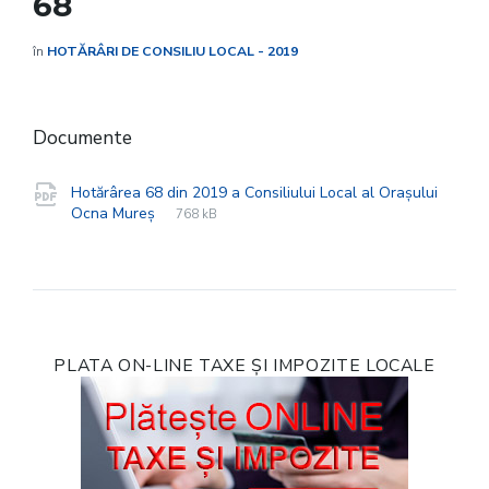
68
în
HOTĂRÂRI DE CONSILIU LOCAL - 2019
Documente
Hotărârea 68 din 2019 a Consiliului Local al Orașului
File
pdf
File
Ocna Mureș
768 kB
extension:
size:
PLATA ON-LINE TAXE ȘI IMPOZITE LOCALE