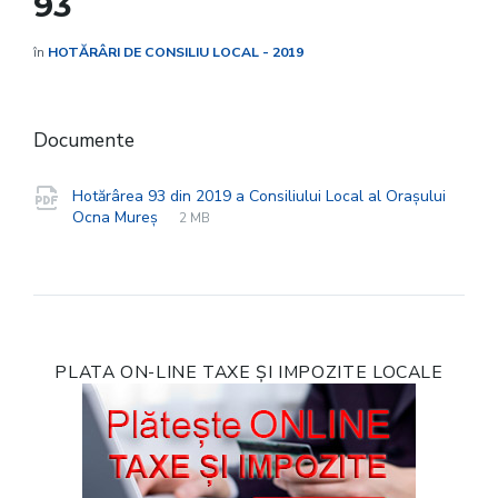
93
în
HOTĂRÂRI DE CONSILIU LOCAL - 2019
Documente
Hotărârea 93 din 2019 a Consiliului Local al Orașului
File
pdf
File
Ocna Mureș
2 MB
extension:
size:
PLATA ON-LINE TAXE ȘI IMPOZITE LOCALE