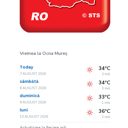
Vremea la Ocna Mureș
Today
34°C
7 AUGUST 2026
3 m/s
sâmbătă
34°C
8 AUGUST 2026
3 m/s
duminică
33°C
9 AUGUST 2026
1 m/s
luni
36°C
10 AUGUST 2026
2 m/s
Actualizare la fiecare oră.