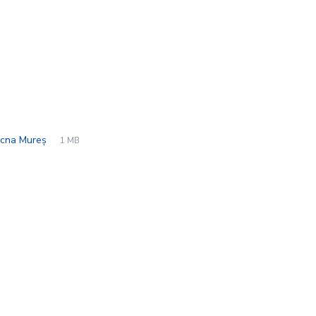
File
pdf
File
 Ocna Mureș
1 MB
extension:
size: