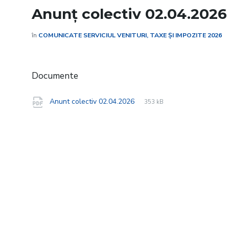
Anunț colectiv 02.04.2026
în
COMUNICATE SERVICIUL VENITURI, TAXE ȘI IMPOZITE 2026
Documente
File
pdf
File
Anunt colectiv 02.04.2026
353 kB
extension:
size: