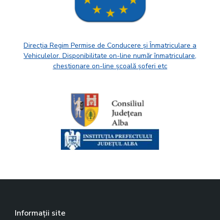
Direcția Regim Permise de Conducere și Înmatriculare a
Vehiculelor. Disponibilitate on-line număr înmatriculare,
chestionare on-line școală șoferi etc
Informații site