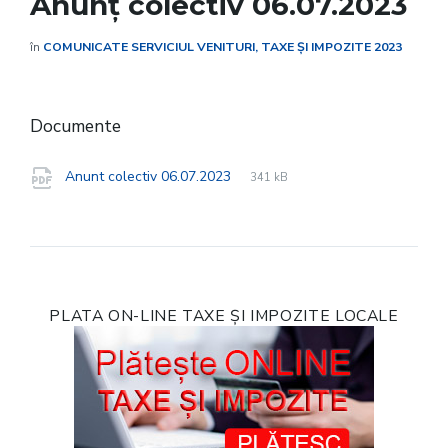
Anunț colectiv 06.07.2023
în
COMUNICATE SERVICIUL VENITURI, TAXE ȘI IMPOZITE 2023
Documente
File
pdf
File
Anunt colectiv 06.07.2023
341 kB
extension:
size:
PLATA ON-LINE TAXE ȘI IMPOZITE LOCALE