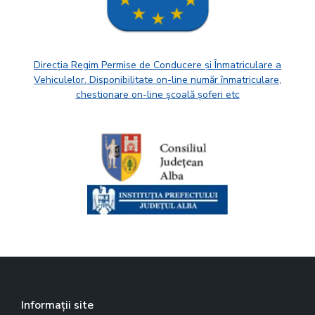
Direcția Regim Permise de Conducere și Înmatriculare a
Vehiculelor. Disponibilitate on-line număr înmatriculare,
chestionare on-line școală șoferi etc
Informații site