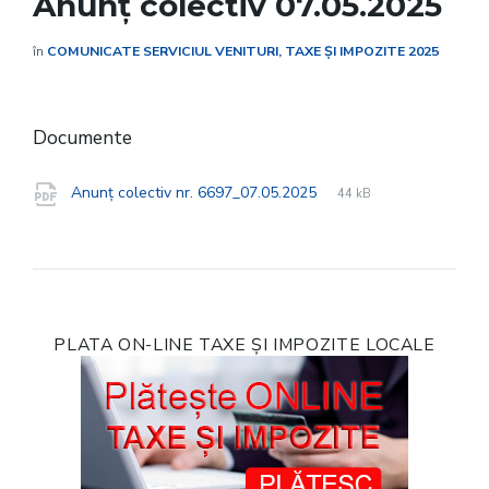
Anunț colectiv 07.05.2025
în
COMUNICATE SERVICIUL VENITURI, TAXE ȘI IMPOZITE 2025
Documente
File
pdf
File
Anunț colectiv nr. 6697_07.05.2025
44 kB
extension:
size:
PLATA ON-LINE TAXE ȘI IMPOZITE LOCALE