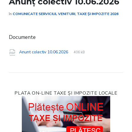
Anunț colectiv 10.06.2026
în
COMUNICATE SERVICIUL VENITURI, TAXE ȘI IMPOZITE 2026
Documente
File
pdf
File
Anunt colectiv 10.06.2026
406 kB
extension:
size:
PLATA ON-LINE TAXE ȘI IMPOZITE LOCALE