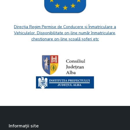
Direcția Regim Permise de Conducere și Înmatriculare a
Vehiculelor. Disponibilitate on-line număr înmatriculare,
chestionare on-line școală șoferi etc
Informații site