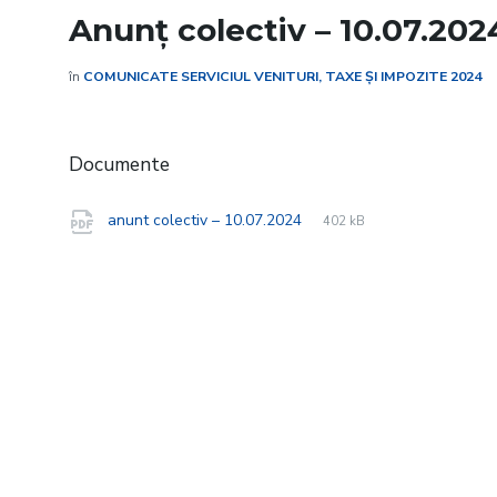
Anunț colectiv – 10.07.202
în
COMUNICATE SERVICIUL VENITURI, TAXE ȘI IMPOZITE 2024
Documente
File
pdf
File
anunt colectiv – 10.07.2024
402 kB
extension:
size: