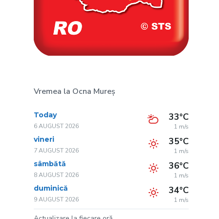
Vremea la Ocna Mureș
Today
33°C
6 AUGUST 2026
1 m/s
vineri
35°C
7 AUGUST 2026
1 m/s
sâmbătă
36°C
8 AUGUST 2026
1 m/s
duminică
34°C
9 AUGUST 2026
1 m/s
Actualizare la fiecare oră.