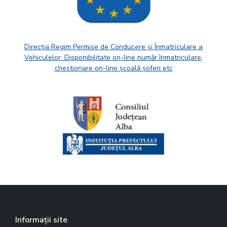
Direcția Regim Permise de Conducere și Înmatriculare a
Vehiculelor. Disponibilitate on-line număr înmatriculare,
chestionare on-line școală șoferi etc
Informații site