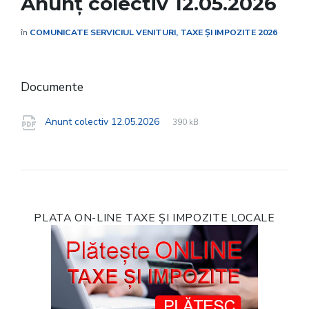
Anunț colectiv 12.05.2026
în
COMUNICATE SERVICIUL VENITURI, TAXE ȘI IMPOZITE 2026
Documente
File
pdf
File
Anunt colectiv 12.05.2026
390 kB
extension:
size:
PLATA ON-LINE TAXE ȘI IMPOZITE LOCALE