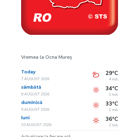
Vremea la Ocna Mureș
Today
29°C
7 AUGUST 2026
4 m/s
sâmbătă
34°C
8 AUGUST 2026
3 m/s
duminică
33°C
9 AUGUST 2026
1 m/s
luni
36°C
10 AUGUST 2026
2 m/s
Actualizare la fiecare oră.