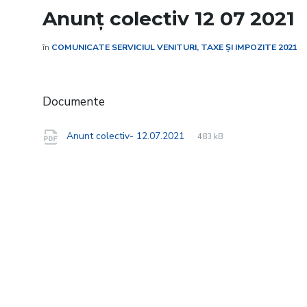
Anunț colectiv 12 07 2021
în
COMUNICATE SERVICIUL VENITURI, TAXE ȘI IMPOZITE 2021
Documente
File
pdf
File
Anunt colectiv- 12.07.2021
483 kB
extension:
size: