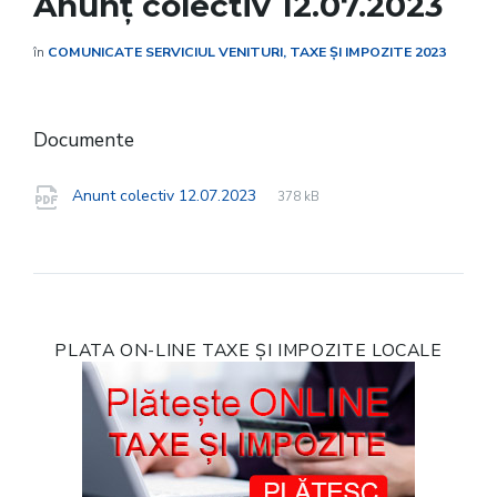
Anunț colectiv 12.07.2023
în
COMUNICATE SERVICIUL VENITURI, TAXE ȘI IMPOZITE 2023
Documente
File
pdf
File
Anunt colectiv 12.07.2023
378 kB
extension:
size:
PLATA ON-LINE TAXE ȘI IMPOZITE LOCALE