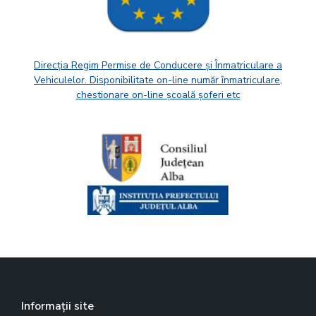
Direcția Regim Permise de Conducere și Înmatriculare a
Vehiculelor. Disponibilitate on-line număr înmatriculare,
chestionare on-line școală șoferi etc
Informații site